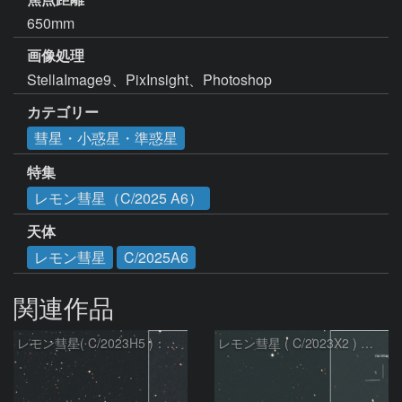
650mm
画像処理
StellaImage9、PixInsight、Photoshop
カテゴリー
彗星・小惑星・準惑星
特集
レモン彗星（C/2025 A6）
天体
レモン彗星
C/2025A6
関連作品
レモン彗星( C/2023H5 )：2026/05/20
レモン彗星 ( C/2023X2 ) の予報位置：2026/05/29