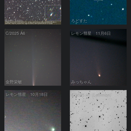
kem.kem
ろどすた
C/2025 A6
レモン彗星 11月6日
金野栄敏
みっちゃん
レモン彗星 10月18日
C/2025 A1 (Lemmon)