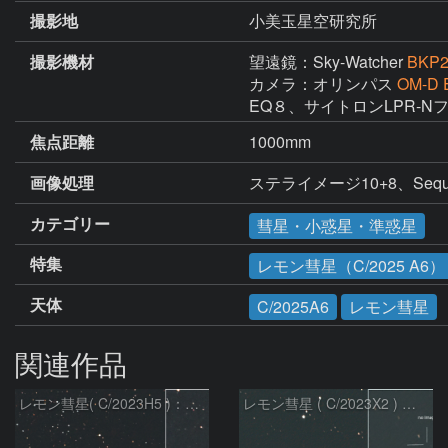
撮影地
小美玉星空研究所
撮影機材
望遠鏡：Sky-Watcher
BKP2
カメラ：オリンパス
OM-D 
EQ８、サイトロンLPR-N
焦点距離
1000mm
画像処理
ステライメージ10+8、Sequator
カテゴリー
彗星・小惑星・準惑星
特集
レモン彗星（C/2025 A6）
天体
C/2025A6
レモン彗星
関連作品
レモン彗星( C/2023H5 )：2026/05/20
レモン彗星 ( C/2023X2 ) の予報位置：2026/05/29