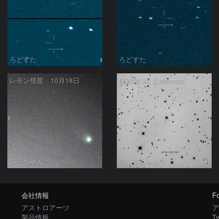
ろどすた
ろどすた
レモン彗星 10月18日
C/2025 A1 (Lemmon)
みっちゃん
モンドシャルナ
会社情報
Fo
アストロアーツ
ア
製品情報
Tw