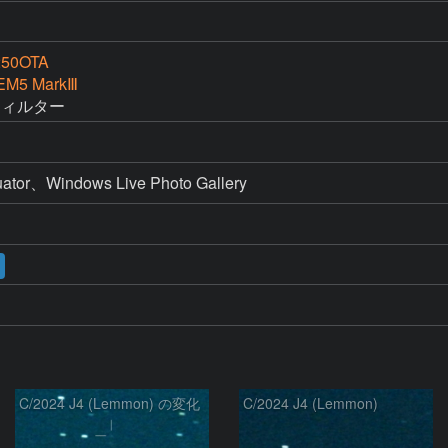
50OTA
EM5 MarkⅢ
フィルター
、Windows Live Photo Gallery
C/2024 J4 (Lemmon) の変化
C/2024 J4 (Lemmon)