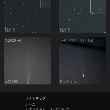
新井優
新井優
C/2025 A6
レモン彗星 11月6日
金野栄敏
みっちゃん
サイトマップ
ホーム
天体写真ギャラリーについて