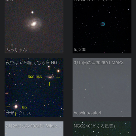
みっちゃん
fuji235
夜空は宝石箱(くじら座 NGC1055) Seestar50
3月5日のC/2026A1 MAPS
サザンクロス
hoshino-satori
2月28日のC/2024E1 Wierzchos
NGC246(どくろ星雲）