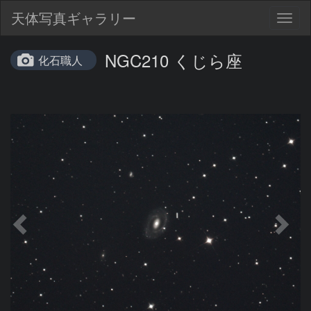
天体写真ギャラリー
Togg
navig
NGC210 くじら座
化石職人