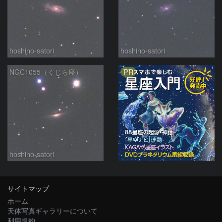
hoshino-satori
hoshino-satori
PR
NGC1055（くじら座）
hoshino-satori
サイトマップ
ホーム
天体写真ギャラリーについて
利用規約