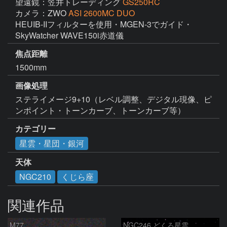
望遠鏡：笠井トレーディング
GS250RC
カメラ：ZWO
ASI 2600MC DUO
HEUIB-IIフィルターを使用・MGEN-3でガイド・
SkyWatcher WAVE150i赤道儀
焦点距離
1500mm
画像処理
ステライメージ9+10（レベル調整、デジタル現像、ピ
カテゴリー
星雲・星団・銀河
天体
NGC210
くじら座
関連作品
M77
NGC246 どくろ星雲