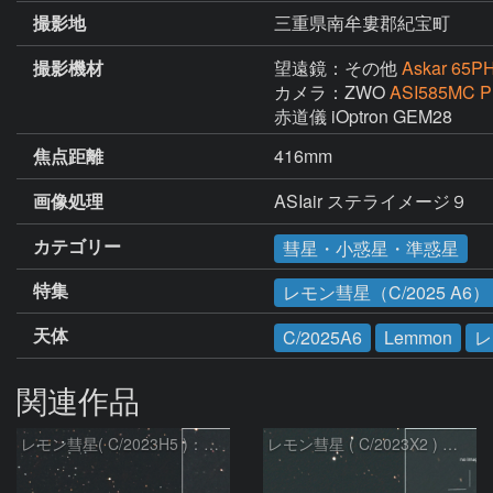
撮影地
三重県南牟婁郡紀宝町
撮影機材
望遠鏡：その他
Askar 65P
カメラ：ZWO
ASI585MC P
赤道儀 iOptron GEM28
焦点距離
416mm
画像処理
ASIair ステライメージ９
カテゴリー
彗星・小惑星・準惑星
特集
レモン彗星（C/2025 A6）
天体
C/2025A6
Lemmon
レ
関連作品
レモン彗星( C/2023H5 )：2026/05/20
レモン彗星 ( C/2023X2 ) の予報位置：2026/05/29