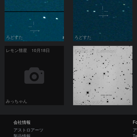
ろどすた
ろどすた
レモン彗星 10月18日
C/2025 A1 (Lemmon)
みっちゃん
モンドシャルナ
会社情報
Fo
アストロアーツ
ア
製品情報
Tw