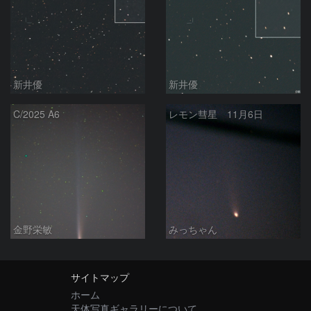
新井優
新井優
C/2025 A6
レモン彗星 11月6日
金野栄敏
みっちゃん
サイトマップ
ホーム
天体写真ギャラリーについて