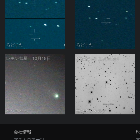
ろどすた
ろどすた
レモン彗星 10月18日
C/2025 A1 (Lemmon)
みっちゃん
モンドシャルナ
会社情報
Fo
アストロアーツ
ア