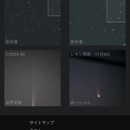
新井優
新井優
C/2025 A6
レモン彗星 11月6日
金野栄敏
みっちゃん
サイトマップ
ホーム