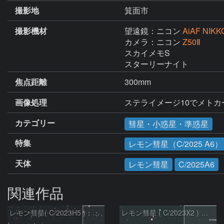
撮影地
箕面市
撮影機材
望遠鏡：ニコン
AiAF NIKK
カメラ：ニコン
Z50Ⅱ
スカイメモS

スターリーナイト
焦点距離
300mm
画像処理
ステライメージ10でメト
カテゴリー
彗星・小惑星・準惑星
特集
レモン彗星（C/2025 A6）
天体
レモン彗星
C/2025A6
関連作品
レモン彗星( C/2023H5 )：2026/05/20
レモン彗星 ( C/2023X2 ) の予報位置：2026/05/29