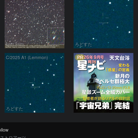
kem.kem
ろどすた
PR
C/2025 A1 (Lemmon)
ろどすた
llow
ストロアーツ