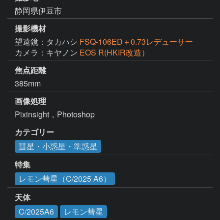
静岡県伊豆市
撮影機材
望遠鏡：タカハシ
FSQ-106ED＋0.73レデューサー
カメラ：キヤノン
EOS R(HKIR改造）
焦点距離
385mm
画像処理
Pixinsight，Photoshop
カテゴリー
彗星・小惑星・準惑星
特集
レモン彗星（C/2025 A6）
天体
C/2025A6
レモン彗星