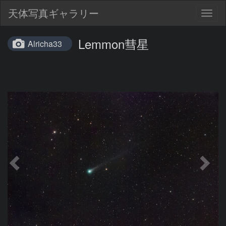
天体写真ギャラリー
Togg
navig
Lemmon彗星
Alricha33