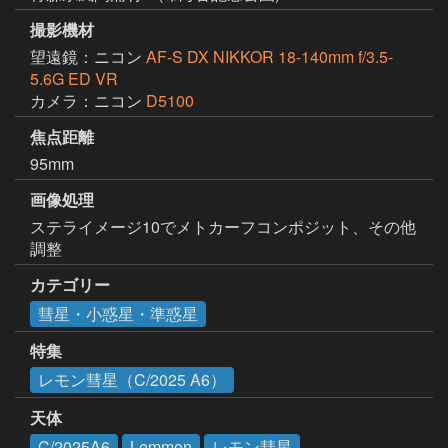
撮影機材
望遠鏡：ニコン
AF-S DX NIKKOR 18-140mm f/3.5-
5.6G ED VR
カメラ：ニコン
D5100
焦点距離
95mm
画像処理
ステライメージ10でメトカーフコンポジット、その他
調整
カテゴリー
彗星・小惑星・準惑星
特集
レモン彗星（C/2025 A6）
天体
C/2025A6
Lemmon
レモン彗星