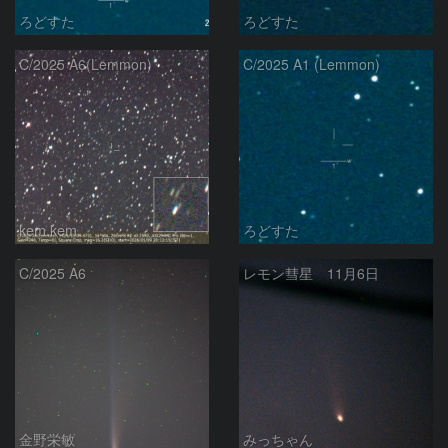
ろどすた
ろどすた
C/2025 A6(Lemmon)
C/2025 A1 (Lemmon)
kem.kem
ろどすた
C/2025 A6
レモン彗星 11月6日
金野栄敏
みっちゃん