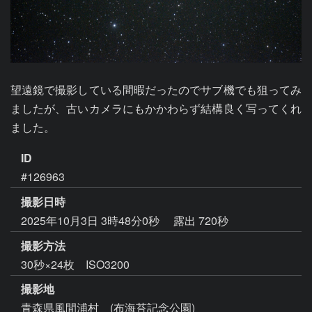
望遠鏡で撮影している間暇だったのでサブ機でも狙ってみ
ましたが、古いカメラにもかかわらず結構良く写ってくれ
ました。
ID
#126963
撮影日時
2025年10月3日 3時48分0秒
露出 720秒
撮影方法
30秒×24枚 ISO3200
撮影地
青森県風間浦村 (布海苔記念公園)