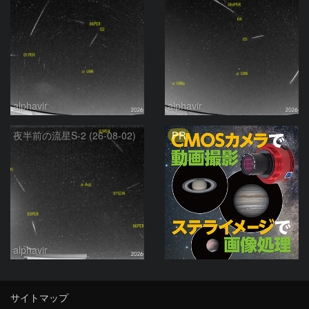
alphavir
alphavir
PR
夜半前の流星S-2 (26-08-02)
alphavir
サイトマップ