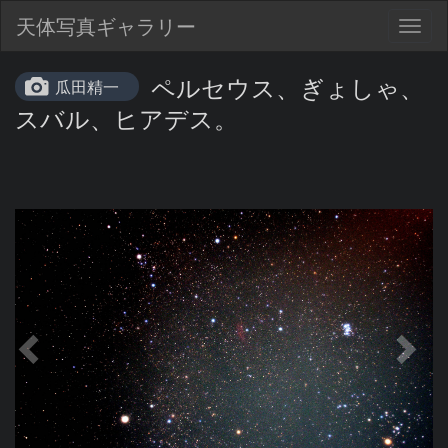
天体写真ギャラリー
Togg
navig
ペルセウス、ぎょしゃ、
瓜田精一
スバル、ヒアデス。