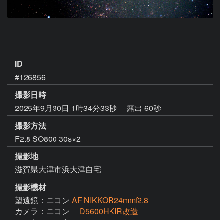
ID
#126856
撮影日時
2025年9月30日 1時34分33秒
露出 60秒
撮影方法
F2.8 SO800 30s×2
撮影地
滋賀県大津市浜大津自宅
撮影機材
望遠鏡：ニコン
AF NIKKOR24mmf2.8
カメラ：ニコン
D5600HKIR改造