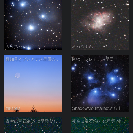
みっちゃん
みっちゃん
極細月とプレアデス星団の接近
M45 プレアデス星団
takaoka
ShadowMountain改め影山
夜空は宝石箱(かに星雲 M1) Seestar50
夜空は宝石箱(かに星雲 M1) Seestar50