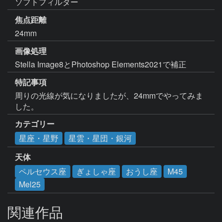
ソフトフィルター
焦点距離
24mm
画像処理
Stella Image8とPhotoshop Elements2021で補正
特記事項
周りの光線が気になりましたが、24mmでやってみま
した。
カテゴリー
星座・星野
星雲・星団・銀河
天体
ペルセウス座
ぎょしゃ座
おうし座
M45
Mel25
関連作品