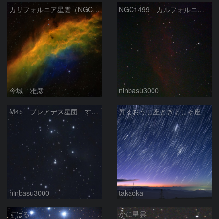
カリフォルニア星雲（NGC 1499）
NGC1499 カルフォルニア星雲
今城 雅彦
ninbasu3000
M45 プレアデス星団 すばる
昇るおうし座とぎょしゃ座
ninbasu3000
takaoka
すばる
かに星雲