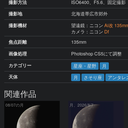
撮影方法
ISO6400、F5.6、固定撮影
撮影地
北海道帯広市郊外
撮影機材
望遠鏡：ニコン
Ai改 135mm
カメラ：ニコン
Df
焦点距離
135mm
画像処理
Photoshop CS5にて調整
カテゴリー
星座・星野
月
天体
月
さそり座
アンタレ
関連作品
08/07の月
月、2026/8/7