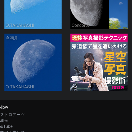
O.TAKAHASHI
Condor57
PR
今朝月
O.TAKAHASHI
llow
ストロアーツ
itter
ouTube
空アナウンス