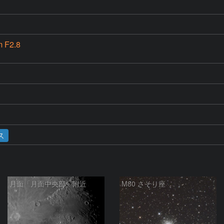
 F2.8
ス
月面「月面中央部」附近
M80 さそり座