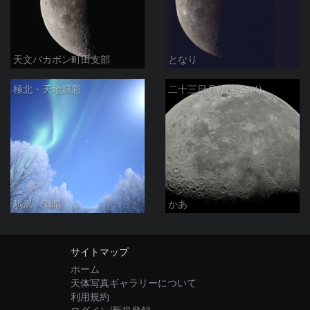
天文バカボン町田支部
となり
極北・天地輝彩
二十三日月(月齢21.4)
駒沢 満晴
かあ
サイトマップ
ホーム
天体写真ギャラリーについて
利用規約
ログイン/新規登録