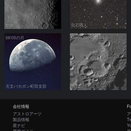
かあ
化石職人
08/05の月
Moon 2026-08-04
天文バカボン町田支部
IKT2
会社情報
Fo
アストロアーツ
ア
製品情報
Tw
星ナビ
Y
星空ガイド
星