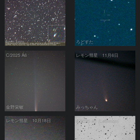
kem.kem
ろどすた
C/2025 A6
レモン彗星 11月6日
金野栄敏
みっちゃん
レモン彗星 10月18日
C/2025 A1 (Lemmon)