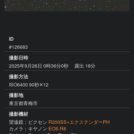
ID
#126683
撮影日時
2025年9月26日 0時36分0秒
露出 18分
撮影方法
ISO6400 90秒✕12
撮影地
東京都青梅市
撮影機材
望遠鏡：ビクセン
R200SS+エクステンダーPH
カメラ：キヤノン
EOS R8