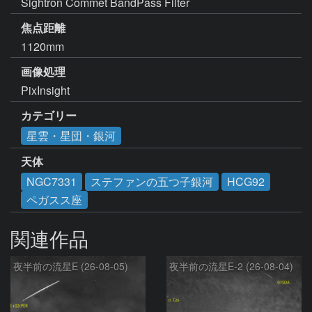
焦点距離
1120mm
画像処理
PixInsight
カテゴリー
星雲・星団・銀河
天体
NGC7331
ステファンの五つ子銀河
HCG92
ペガスス座
関連作品
夜半前の流星E (26-08-05)
夜半前の流星E-2 (26-08-04)