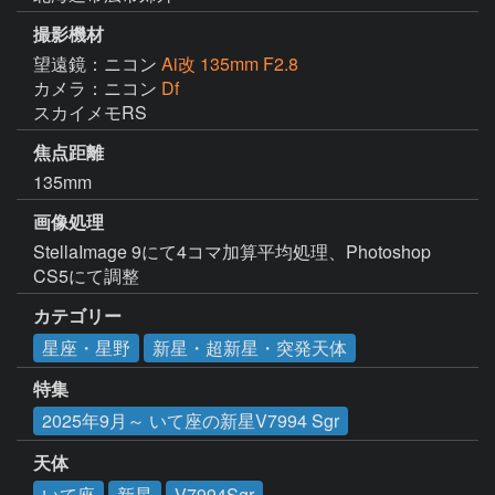
撮影機材
望遠鏡：ニコン
Ai改 135mm F2.8
カメラ：ニコン
Df
スカイメモRS
焦点距離
135mm
画像処理
StellaImage 9にて4コマ加算平均処理、Photoshop 
CS5にて調整
カテゴリー
星座・星野
新星・超新星・突発天体
特集
2025年9月～ いて座の新星V7994 Sgr
天体
いて座
新星
V7994Sgr