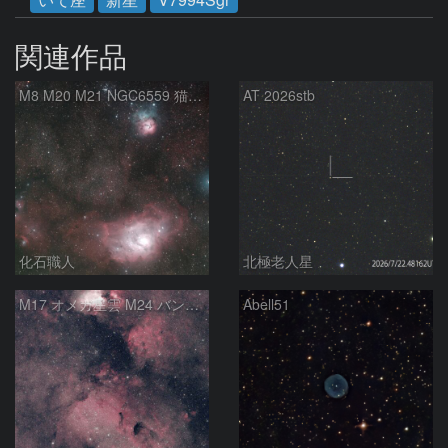
関連作品
M8 M20 M21 NGC6559 猫の手星雲 いて座
AT 2026stb
化石職人
北極老人星
M17 オメガ星雲 M24 バンビの横顔 いて座
Abell51