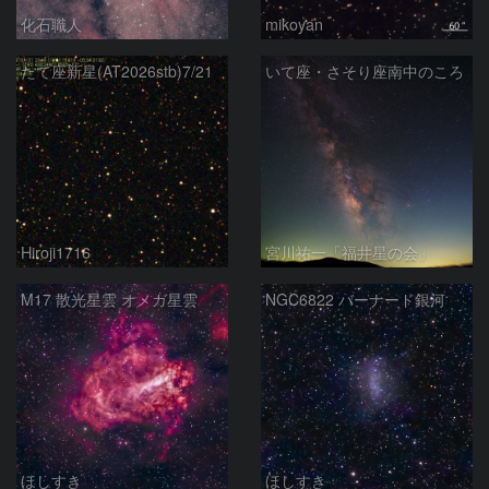
化石職人
mikoyan
たて座新星(AT2026stb)7/21
いて座・さそり座南中のころ
Hiroji1716
宮川祐一「福井星の会」
M17 散光星雲 オメガ星雲
NGC6822 バーナード銀河
ほしすき
ほしすき