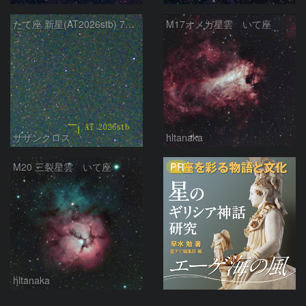
たて座 新星(AT2026stb) 7月14日 Seestar50
M17オメガ星雲 いて座
サザンクロス
hltanaka
PR
M20 三裂星雲 いて座
hltanaka