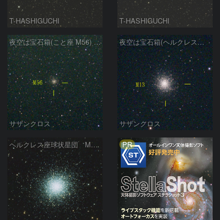
T-HASHIGUCHI
T-HASHIGUCHI
夜空は宝石箱(こと座 M56) Seestar50
夜空は宝石箱(ヘルクレス座 M13) Seestar50
サザンクロス
サザンクロス
PR
ヘルクレス座球状星団 M１３（RGB合成）