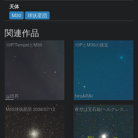
天体
M30
球状星団
関連作品
10P/TempelとM30
10PとM30の接近
山田昇
hiroARAI
M55球状星団 2026/07/12
夜空は宝石箱(ヘルクレス座 M92) Seestar50