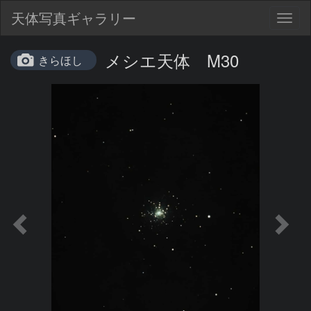
天体写真ギャラリー
Togg
navig
メシエ天体 M30
きらほし