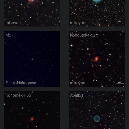
mikoyan
mikoyan
M57
Kohoutek4-55
Shinji-Nakagawa
mikoyan
Kohoutek4-55
Abell51