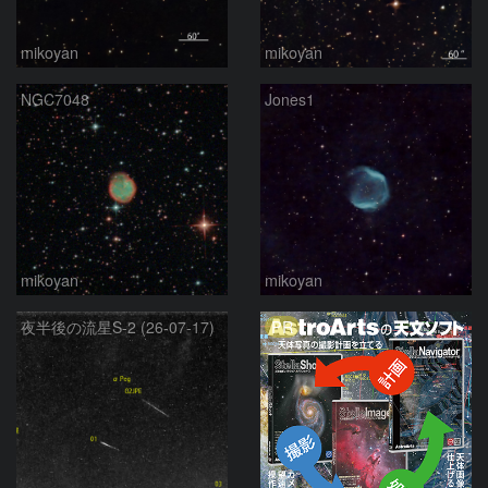
mikoyan
mikoyan
NGC7048
Jones1
mikoyan
mikoyan
PR
夜半後の流星S-2 (26-07-17)