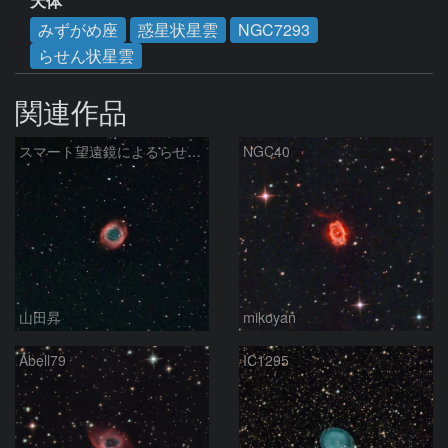
天体
みずがめ座
惑星状星雲
NGC7293
らせん状星雲
関連作品
スマート望遠鏡によるらせん星雲
NGC40
山田昇
mikoyan
Abell79
IC1295