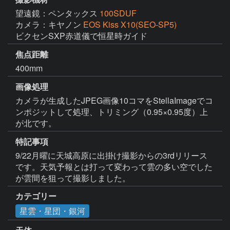
望遠鏡：ペンタックス
100SDUF
カメラ：キヤノン
EOS Kiss X10(SEO-SP5)
ビクセンSXP赤道儀で恒星時ガイド
焦点距離
400mm
画像処理
カメラが生成したJPEG画像10コマをStellaImageでコ
ンポジットして処理、トリミング（0.95×0.95度）上
が北です。
特記事項
9/22月曜に天城高原に出掛け撮影からの3rdリリース
です。天気予報とは打って変わって雲の多い空でした
が雲間を狙って撮影しました。
カテゴリー
星雲・星団・銀河