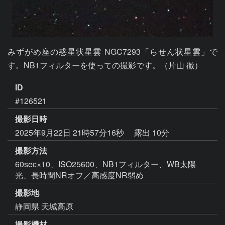
みずがめ座の惑星状星雲 NGC7293「らせん状星雲」で
す。NB1フィルターを使っての撮影です。（片山 徹）
ID
#126521
撮影日時
2025年9月22日 21時57分16秒
露出 10分
撮影方法
60sec×10、ISO25600、NB1フィルター、WB太陽
光、長時間NRオフ／高感度NR弱め
撮影地
静岡県 天城高原
撮影機材