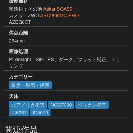
撮影機材
望遠鏡：その他
Askar SQA55
カメラ：ZWO
ASI 2600MC PRO
AZEQ6GT
焦点距離
264mm
画像処理
PIixinsight、SI9、PS、ダーク、フラット補正、トリ
ミング
カテゴリー
星雲・星団・銀河
天体
北アメリカ星雲
NGC7000
ペリカン星雲
IC5067
IC5070
関連作品