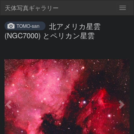
天体写真ギャラリー
Togg
navig
北アメリカ星雲
TOMO-san
(NGC7000) とペリカン星雲