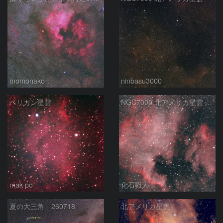
momonako
ninbasu3000
ペリカン星雲
NGC7000 北アメリカ星雲 IC5067~5070 ペリカン星雲 はくちょう座
mak-po
化石職人
夏の大三角 260718
北アメリカ星雲