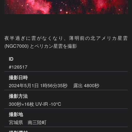
夜半過ぎに雲がなくなり、薄明前の北アメリカ星雲 
(NGC7000) とペリカン星雲を撮影
ID
#126517
撮影日時
2024年5月1日 1時56分35秒
露出 4800秒
撮影方法
300秒×16枚 UV-IR -10℃
撮影地
宮城県 南三陸町