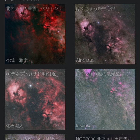
北アメリカ星雲，ペリカン星雲，サドル付近，クレセント星雲，網状星雲・・・etc
はくちょう座中心部
今城 雅彦
Alricha33
α(デネブ)~γ(サドル)付近 NGC7000 北アメリカ星雲 IC5067~5070 ペリカン星雲 はくちょう座
はくちょう座の散光星雲（１００ｍｍ）
化石職人
takaoka
はくちょう座デネブ付近の空域 260720
NGC7000 北アメリカ星雲