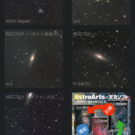
Ichiro Itagaki
ｍ2
NGC7331 (ペガスス座銀河)
NGC7331
ｍ2
Y-SAITO
PR
NGC7331 ステファンの五つ子銀河 ペガスス座