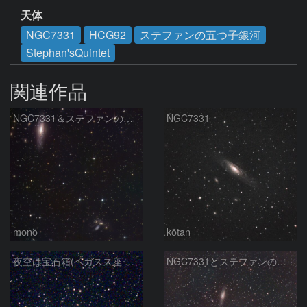
天体
NGC7331
HCG92
ステファンの五つ子銀河
Stephan'sQuintet
関連作品
NGC7331＆ステファンの五つ子
NGC7331
mono
kotan
夜空は宝石箱(ペガスス座 NGC7331) Seestar50
NGC7331とステファンの五つ子