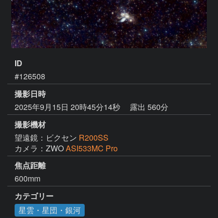
ID
#126508
撮影日時
2025年9月15日 20時45分14秒
露出 560分
撮影機材
望遠鏡：ビクセン
R200SS
カメラ：ZWO
ASI533MC Pro
焦点距離
600mm
カテゴリー
星雲・星団・銀河