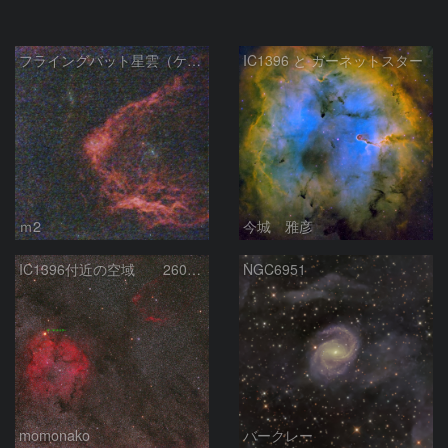
フライングバット星雲（ケフェウス座）
IC1396 と ガーネットスター
ｍ2
今城 雅彦
IC1396付近の空域 260720
NGC6951
momonako
バークレー