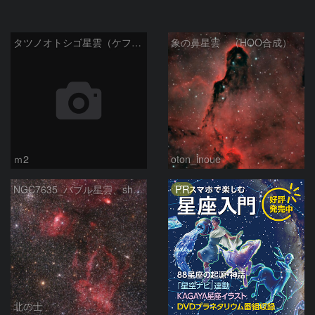
タツノオトシゴ星雲（ケフェウス座）
象の鼻星雲 （HOO合成）
ｍ2
oton_inoue
PR
NGC7635_バブル星雲、sh2-157_くわがた星雲
北の士