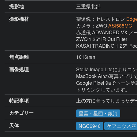
撮影地
三重県北部
撮影機材
望遠鏡：セレストロン
Edg
カメラ：ZWO
ASI585MC
赤道儀 ADVANCED VX 
ZWO 1.25" IR Cut Filter

KASAI TRADING 1.25"  Foc
焦点距離
1016mm
画像処理
Stella Image Lit
MacBook Airの写真ア
Google Pixel 9aでトーン
トリミングしています。
特記事項
上の方に寄ってしまったデ
カテゴリー
星雲・星団・銀河
天体
NGC6946
ケフェウス座