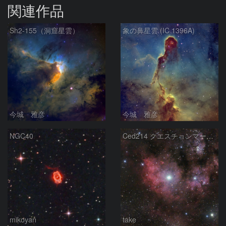
関連作品
Sh2-155（洞窟星雲）
象の鼻星雲 (IC 1396A)
今城 雅彦
今城 雅彦
NGC40
Ced214 クエスチョンマーク星雲の“心臓部”
mikoyan
take