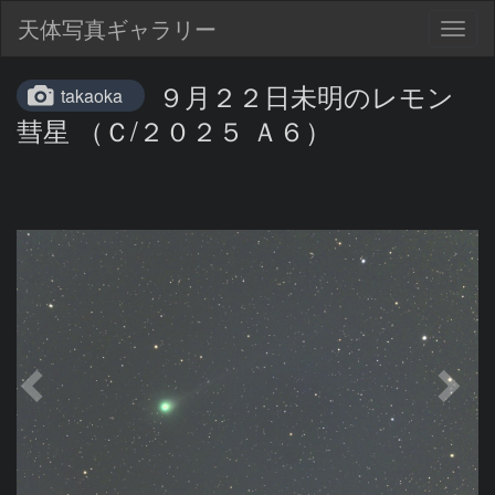
天体写真ギャラリー
Togg
navig
９月２２日未明のレモン
takaoka
彗星 （Ｃ/２０２５ Ａ６）