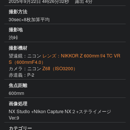
2025年9月22日 4時26分32秒
露出 4分
撮影方法
30sec×8枚加算平均
撮影地
渋峠
撮影機材
望遠鏡：ニコン
レンズ：NIKKOR Z 600mm f/4 TC VR
S（600mmF4.0）
カメラ：ニコン
Z6Ⅱ（ISO3200）
赤道義：P-2
焦点距離
600mm
画像処理
NX Studio +Nikon Capture NX２+ステライメージ
Ver.9
カテゴリー