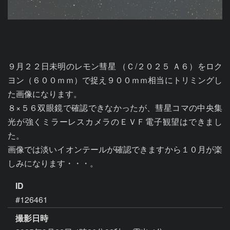
９月２２日未明のレモン彗星 （Ｃ/２０２５ Ａ６）をロク
ヨン（６００ｍｍ）で捉え９００ｍｍ相当にトリミングし
た画像になります。

８×５６双眼鏡で確認できなかったが、彗星コマの中央集
光が強くミラーレスカメラのＥＶＦ電子観望はできまし
た。

画像では淡いイオンテールが確認できますから１０月が楽
しみになります・・・。
ID
#126461
撮影日時