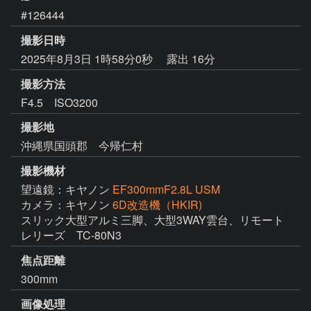
#126444
撮影日時
2025年8月3日 1時58分0秒
露出 16分
撮影方法
F4.5 ISO3200
撮影地
沖縄県国頭郡 今帰仁村
撮影機材
望遠鏡：キヤノン
EF300mmF2.8L USM
カメラ：キヤノン
6D改造機（HKIR)
スリック大型アルミ三脚、大型3WAY雲台、リモート
焦点距離
300mm
画像処理