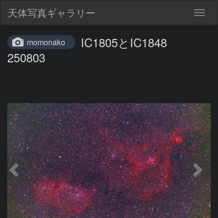
天体写真ギャラリー
Togg
navig
IC1805とIC1848
momonako
250803