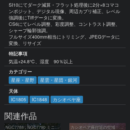
SI10にてダーク減算・フラット処理後に2分×8コマコ
ンポジット、デジタル現像、周辺カブリ補正、レベル
強調後にTiffデータに変換。

CS6にてレベル調整、彩度調整、コントラスト調整、
シャープ輪郭強調。

フルサイズ400mm相当にトリミング、JPEGデータに
変換、リサイズ
特記事項
カテゴリー
星座・星野
星雲・星団・銀河
天体
IC1805
IC1848
カシオペヤ座
関連作品
NGC7788 , NGC7790 ミニ二重星団
カシオペア座付近の空域 260720