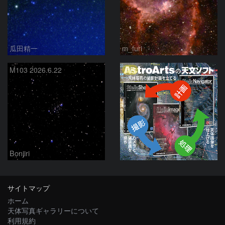
瓜田精一
m_furi
PR
M103 2026.6.22
Bonjiri
サイトマップ
ホーム
天体写真ギャラリーについて
利用規約