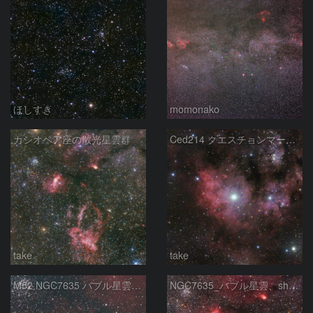
ほしすき
momonako
カシオペア座の散光星雲群
Ced214 クエスチョンマーク星雲の“心臓部”
take
take
M52 NGC7635 バブル星雲 Sh2-159 カシオペア座
NGC7635_バブル星雲、sh2-157_くわがた星雲