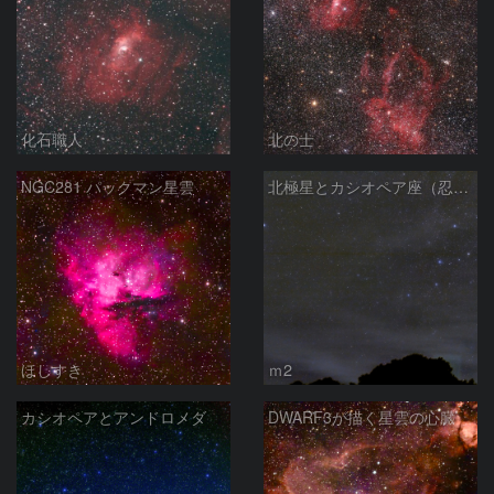
化石職人
北の士
NGC281 パックマン星雲
北極星とカシオペア座（忍び寄る秋）
ほしすき
ｍ2
カシオペアとアンドロメダ
DWARF3が描く星雲の心臓