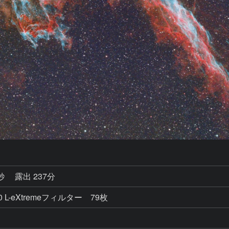
9秒
露出 237分
in100 L-eXtremeフィルター 79枚