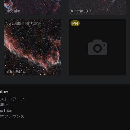
medaka
Alricha33
PR
NGC6992 網状星雲
hideo2424
llow
ストロアーツ
itter
ouTube
空アナウンス