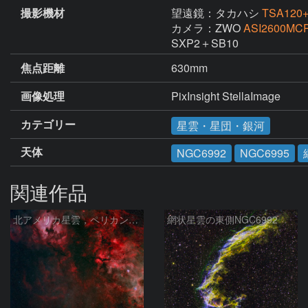
撮影機材
望遠鏡：タカハシ
TSA120+
カメラ：ZWO
ASI2600MC
SXP2＋SB10
焦点距離
630mm
画像処理
PixInsight StellaImage 
カテゴリー
星雲・星団・銀河
天体
NGC6992
NGC6995
関連作品
北アメリカ星雲，ペリカン星雲，サドル付近，クレセント星雲，網状星雲・・・etc
網状星雲の東側NGC6992