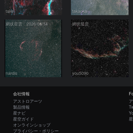
take
takaoka
網状星雲 2026/06/14
網状星雲
nardis
you5090
会社情報
Fo
アストロアーツ
ア
製品情報
Tw
星ナビ
Y
星空ガイド
星
オンラインショップ
プライバシー・ポリシー