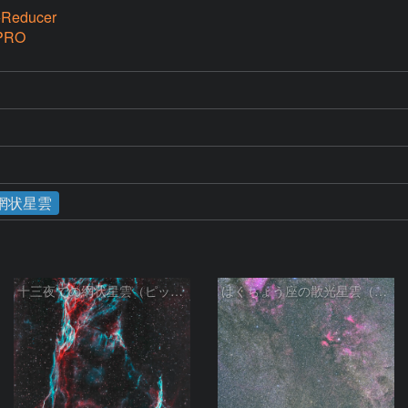
Reducer
PRO
網状星雲
十三夜での網状星雲（ピッカリングの三角）
はくちょう座の散光星雲（１００ｍｍ）