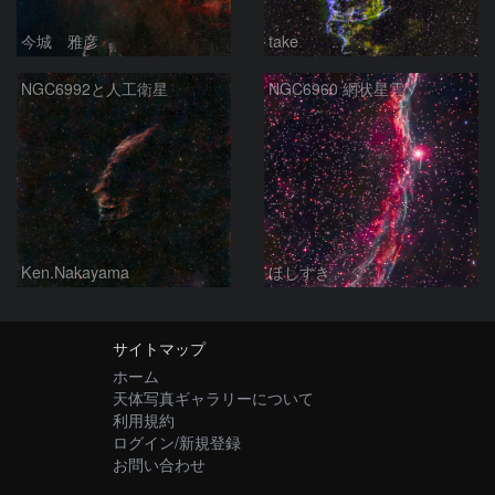
今城 雅彦
take
NGC6992と人工衛星
NGC6960 網状星雲
Ken.Nakayama
ほしすき
サイトマップ
ホーム
天体写真ギャラリーについて
利用規約
ログイン/新規登録
お問い合わせ