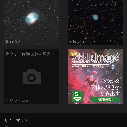
化石職人
mikoyan
PR
夜空は宝石箱(あれい星雲 M27) Seestar50
サザンクロス
サイトマップ
ホーム