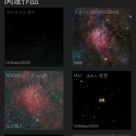
コートハンガー
子ぎつね座のNGC6823
ninbasu3000
take
NGC6823 こぎつね座
M27 あれい星雲
化石職人
ninbasu3000