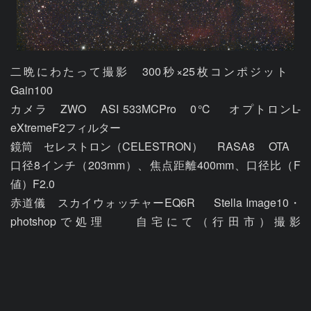
二晩にわたって撮影　300秒×25枚コンポジット　
Gain100

カメラ　ZWO　ASI 533MCPro　0℃ 　オプトロンL-
eXtremeF2フィルター　

鏡筒　セレストロン（CELESTRON）　 RASA8　 OTA　
口径8インチ（203mm）、焦点距離400mm、口径比（F
値）F2.0 												

赤道儀　スカイウォッチャーEQ6R  　Stella Image10・
photshopで処理 　 自宅にて（行田市）撮影												