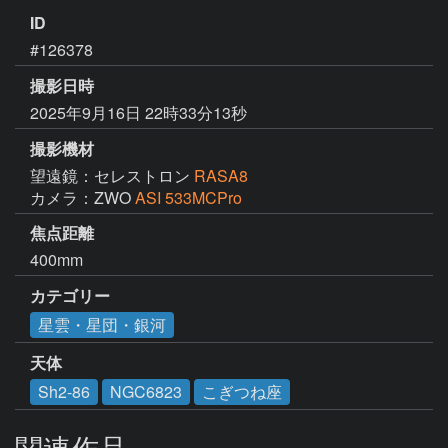
ID
#126378
撮影日時
2025年9月16日 22時33分13秒
撮影機材
望遠鏡：セレストロン
RASA8
カメラ：ZWO
ASI 533MCPro
焦点距離
400mm
カテゴリー
星雲・星団・銀河
天体
Sh2-86
NGC6823
こぎつね座
関連作品