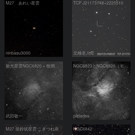
M27 あれい星雲
TCP J21173148+2225510
ninbasu3000
北極老人星
散光星雲NGC6820 + 散開星団NGC6823
NGC6823とNGC6820（モノクロ）
武田敬一
pleiades
M27 亜鈴状星雲 こぎつね座
NGC6842