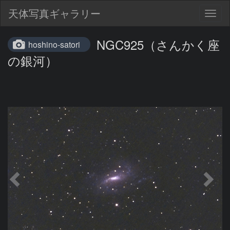
天体写真ギャラリー
Togg
navig
NGC925（さんかく座
hoshino-satori
の銀河）