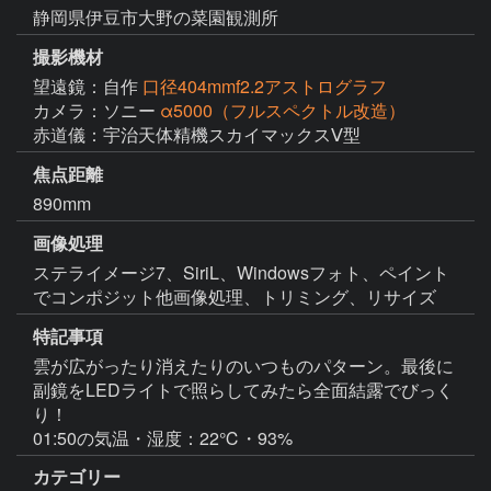
静岡県伊豆市大野の菜園観測所
撮影機材
望遠鏡：自作
口径404mmf2.2アストログラフ
カメラ：ソニー
α5000（フルスペクトル改造）
赤道儀：宇治天体精機スカイマックスⅤ型
焦点距離
890mm
画像処理
ステライメージ7、SiriL、Windowsフォト、ペイント
特記事項
雲が広がったり消えたりのいつものパターン。最後に
副鏡をLEDライトで照らしてみたら全面結露でびっく
り！

01:50の気温・湿度：22℃・93%
カテゴリー