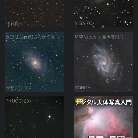
化石職人
Y-SAITO
夜空は宝石箱(さんかく座 M33) Seestar50
M33 さんかく座渦巻銀河
サザンクロス
YONOH
PR
Tri UGC1281