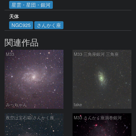
星雲・星団・銀河
天体
NGC925
さんかく座
関連作品
M33
M33 三角座銀河 三角座
みっちゃん
take
夜空は宝石箱(さんかく座 M33) Seestar50
M33 さんかく座渦巻銀河