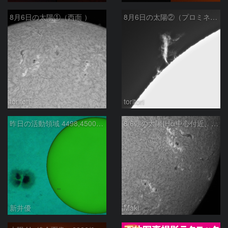
8月6日の太陽①（西面 ）
8月6日の太陽②（プロミネン北東縁 ）
toritori
toritori
昨日の活動領域 4498,4500：2026/08/05
8/6朝の太陽(Hα中心付近、4498、4502付近)
新井優
Maki