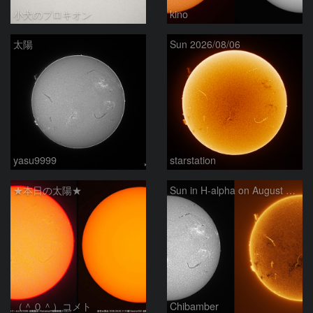
小犬のプロキオン
kino
太陽
Sun 2026/08/06
yasu9999
starstation
★本日の太陽★
Sun in H-alpha on August 6, 2026
（＾０＾）コメト
Chibamber