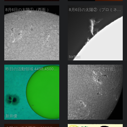
8月6日の太陽①（西面 ）
8月6日の太陽②（プロミネン北東縁 ）
toritori
toritori
昨日の活動領域 4498,4500：2026/08/05
8/6朝の太陽(Hα中心付近、4498、4502付近)
新井優
Maki