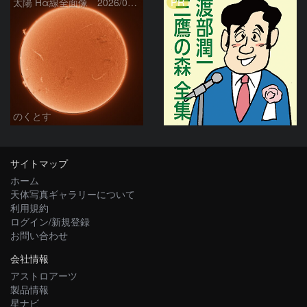
PR
太陽 Hα線全面像 2026/08/06
のくとす
サイトマップ
ホーム
天体写真ギャラリーについて
利用規約
ログイン/新規登録
お問い合わせ
会社情報
アストロアーツ
製品情報
星ナビ