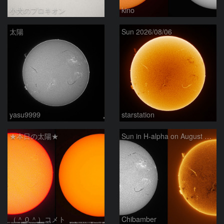
小犬のプロキオン
kino
太陽
Sun 2026/08/06
yasu9999
starstation
★本日の太陽★
Sun in H-alpha on August 6, 2026
（＾０＾）コメト
Chibamber