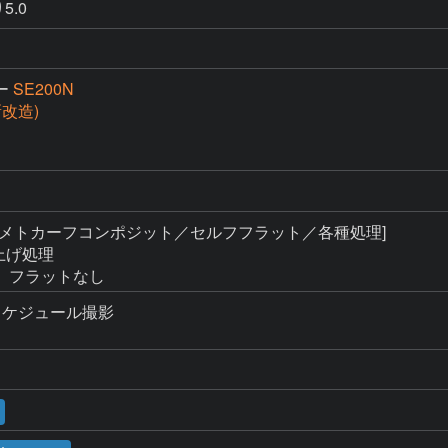
5.0
ー
SE200N
(新改造)
 [メトカーフコンポジット／セルフフラット／各種処理]

上げ処理

、フラットなし
ケジュール撮影
