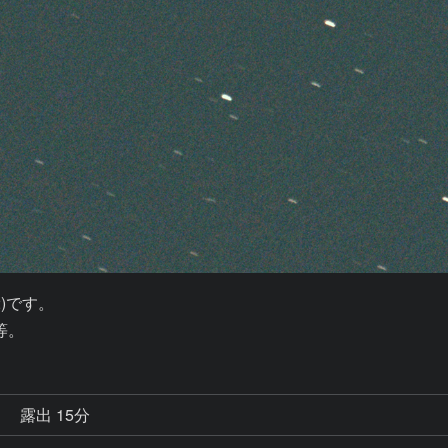
)です。

等。
秒
露出 15分