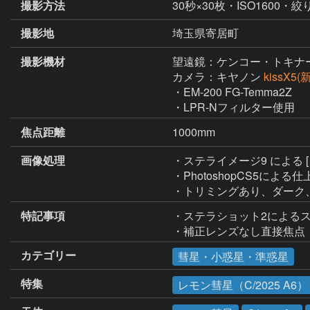
撮影方法
30秒×30枚・ISO1600・絞り
撮影地
埼玉県寄居町
撮影機材
望遠鏡：ケンコー・トキナ
カメラ：キヤノン
kissX5
・EM-200 FG-Temma2Z

・LPR-Nフィルター使用
焦点距離
1000mm
画像処理
・ステライメージ9 による
・PhotoshopCS5による仕
・トリミングあり、ダーク
特記事項
・ステラショット2によるス
・補正レンズなし直接焦点
カテゴリー
彗星・小惑星・準惑星
特集
レモン彗星（C/2025 A6）