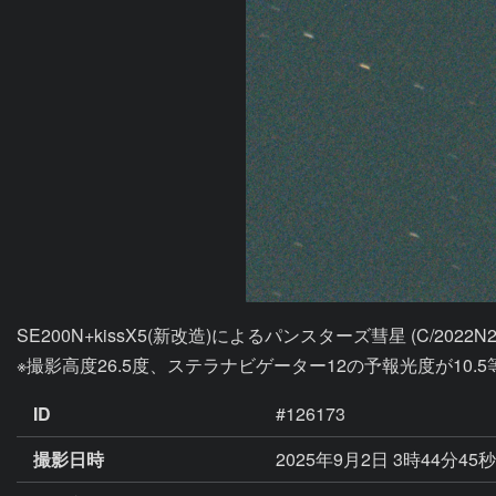
SE200N+kissX5(新改造)によるパンスターズ彗星 (C/2022N2
※撮影高度26.5度、ステラナビゲーター12の予報光度が10.5
ID
#126173
撮影日時
2025年9月2日 3時44分45