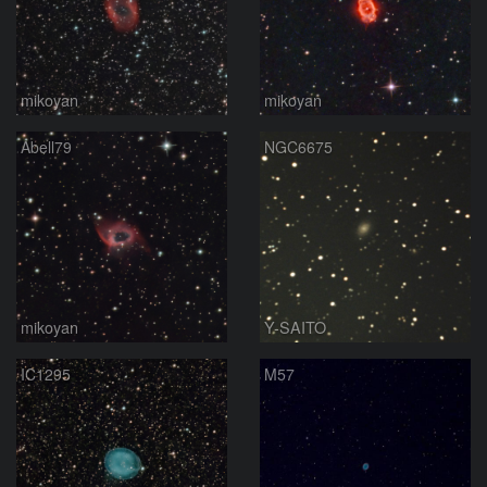
mikoyan
mikoyan
Abell79
NGC6675
mikoyan
Y-SAITO
IC1295
M57