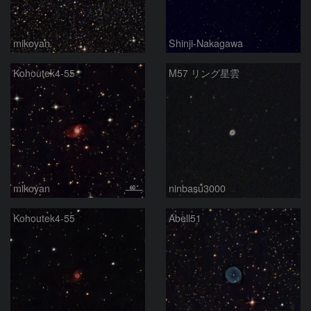
mikoyan
Shinji-Nakagawa
Kohoutek4-55
M57 リング星雲
mikoyan
ninbasu3000
Kohoutek4-55
Abell51