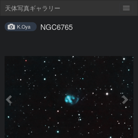
天体写真ギャラリー
Togg
navig
NGC6765
K.Oya