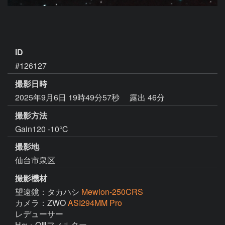
ID
#126127
撮影日時
2025年9月6日 19時49分57秒
露出 46分
撮影方法
Gain120 -10℃
撮影地
仙台市泉区
撮影機材
望遠鏡：タカハシ
Mewlon-250CRS
カメラ：ZWO
ASI294MM Pro
レデューサー

Hα・OⅢフィルター