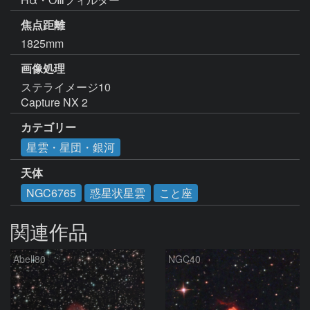
焦点距離
1825mm
画像処理
ステライメージ10

Capture NX 2
カテゴリー
星雲・星団・銀河
天体
NGC6765
惑星状星雲
こと座
関連作品
Abell80
NGC40