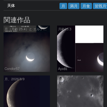
天体
月
満月
月食
皆既月
関連作品
月（月齢 25.4）と エルナト（おうし座β星）
月齢25.3
Condor57
Aya鶴
月、2026/8/9
マルト