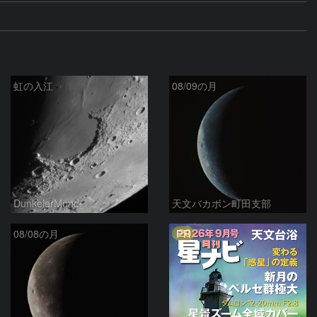
虹の入江
08/09の月
DunkelerMond
天文バカボン町田支部
PR
08/08の月