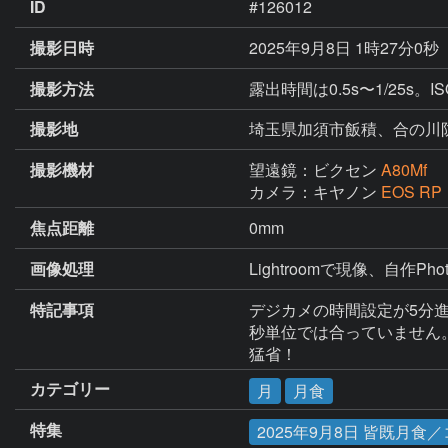
ID
#126012
撮影日時
2025年9月8日 1時27分0秒
撮影方法
露出時間は0.5s〜1/25s
撮影地
埼玉県加須市飯積、合の川
撮影機材
望遠鏡：ビクセン
A80Mf
カメラ：キヤノン
EOS RP
焦点距離
0mm
画像処理
Lightroomで現像、自作Pho
特記事項
デジカメの時間設定が5分進ん
秒単位では合っていません。
猛省！
カテゴリー
月
月食
特集
2025年9月8日 皆既月食