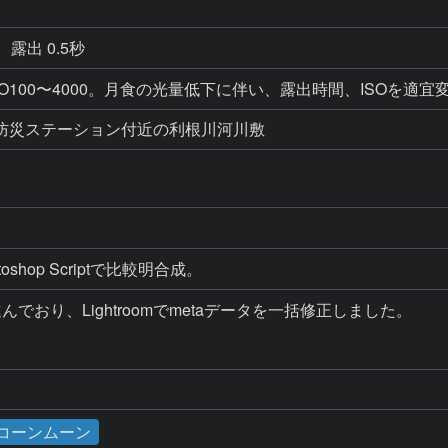
露出 0.5秒
。ISO100〜4000。月食の光量低下に伴い、露出時間、ISOを適宜
防災ステーション付近の利根川河川敷
toshop Scriptで比較明合成。
でおり、Lightroomでmetaデータを一括修正しました。



／コーンムーン