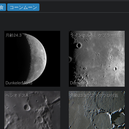
食
コーンムーン
月齢24.3
ラインホルト、ケプラー付近
DunkelerMond
DunkelerMond
ヘシオドスA
月齢23.3のフラマウロ付近