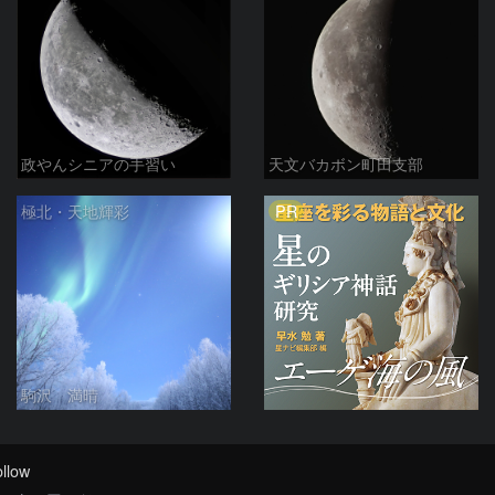
政やんシニアの手習い
天文バカボン町田支部
PR
極北・天地輝彩
駒沢 満晴
llow