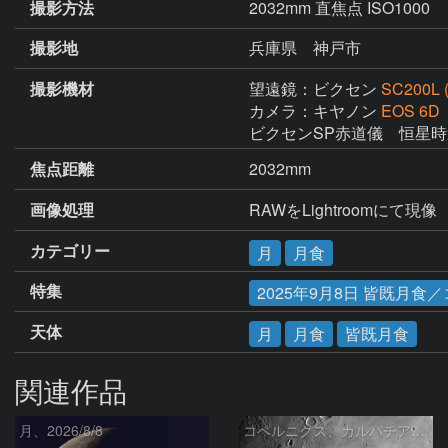
撮影方法
2032mm 直焦点 ISO1000
撮影地
兵庫県 神戸市
撮影機材
望遠鏡：ビクセン
SC200L 
カメラ：キヤノン
EOS 6D
ビクセンSP赤道儀　恒星
焦点距離
2032mm
画像処理
RAWをLightroomにて現像
カテゴリー
月
月食
特集
2025年9月8日 皆既月食
天体
月
月食
皆既月食
関連作品
月、2026/8/8
コペルニクス、カルパチア山脈付近