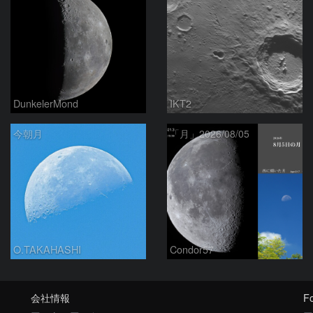
DunkelerMond
IKT2
今朝月
「月」2026/08/05
O.TAKAHASHI
Condor57
会社情報
Fo