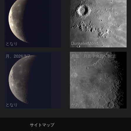
となり
DunkelerMond
月、2026/8/7
月面「月面中央部」附近
となり
かあ
サイトマップ