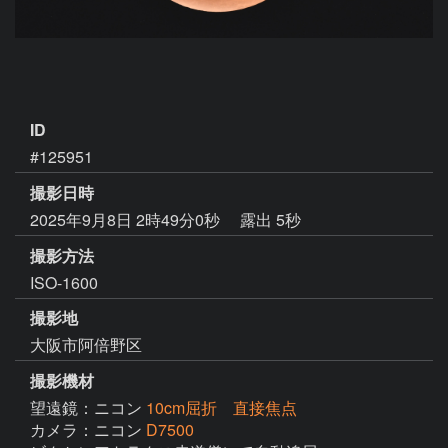
ID
#125951
撮影日時
2025年9月8日 2時49分0秒
露出 5秒
撮影方法
ISO-1600
撮影地
大阪市阿倍野区
撮影機材
望遠鏡：ニコン
10cm屈折 直接焦点
カメラ：ニコン
D7500