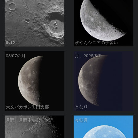
IKT2
政やんシニアの手習い
08/07の月
月、2026/8/7
天文バカボン町田支部
となり
月面「月面中央部」附近
今朝月