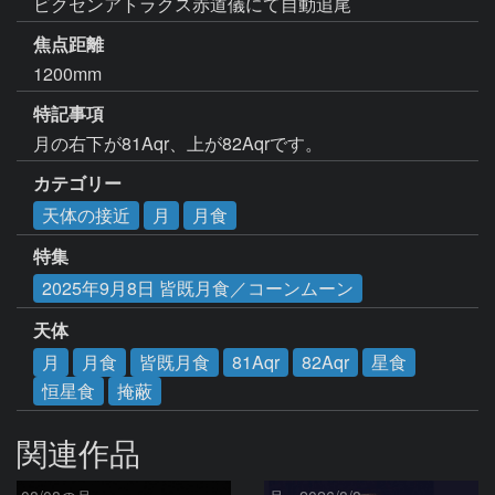
ビクセンアトラクス赤道儀にて自動追尾
焦点距離
1200mm
特記事項
月の右下が81Aqr、上が82Aqrです。
カテゴリー
天体の接近
月
月食
特集
2025年9月8日 皆既月食／コーンムーン
天体
月
月食
皆既月食
81Aqr
82Aqr
星食
恒星食
掩蔽
関連作品