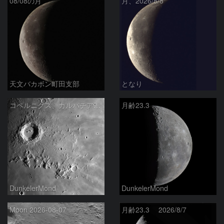
08/08の月
月、2026/8/8
天文バカボン町田支部
となり
コペルニクス、カルパチア山脈付近
月齢23.3
DunkelerMond
DunkelerMond
Moon 2026-08-07
月齢23.3 2026/8/7