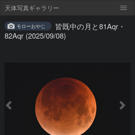
天体写真ギャラリー
Togg
navig
皆既中の月と81Aqr・
モローおやじ
82Aqr (2025/09/08)