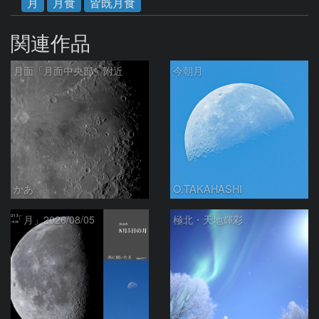
月
月食
皆既月食
関連作品
月面「月面中央部」附近
今朝月
かあ
O.TAKAHASHI
「月」2026/08/05
極北・天地輝彩