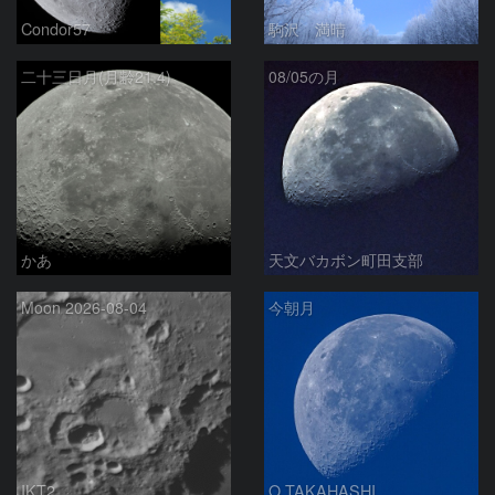
Condor57
駒沢 満晴
二十三日月(月齢21.4)
08/05の月
かあ
天文バカボン町田支部
Moon 2026-08-04
今朝月
IKT2
O.TAKAHASHI