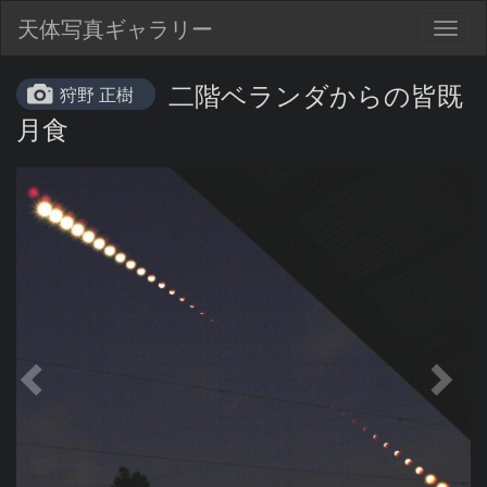
天体写真ギャラリー
Togg
navig
二階ベランダからの皆既
狩野 正樹
月食