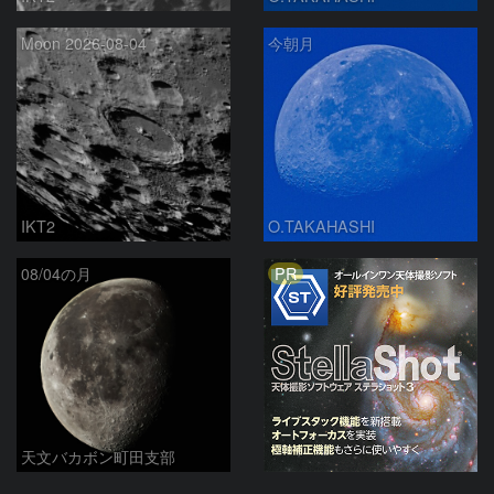
Moon 2026-08-04
今朝月
IKT2
O.TAKAHASHI
PR
08/04の月
天文バカボン町田支部