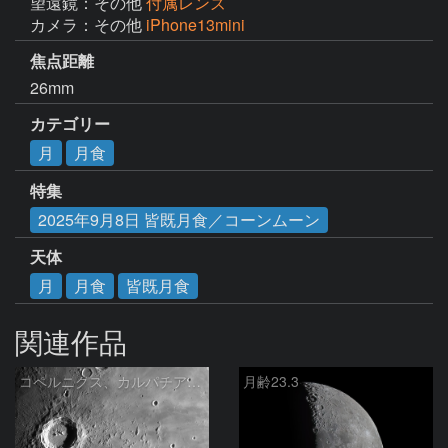
望遠鏡：その他
付属レンズ
カメラ：その他
iPhone13mini
焦点距離
26mm
カテゴリー
月
月食
特集
2025年9月8日 皆既月食／コーンムーン
天体
月
月食
皆既月食
関連作品
コペルニクス、カルパチア山脈付近
月齢23.3