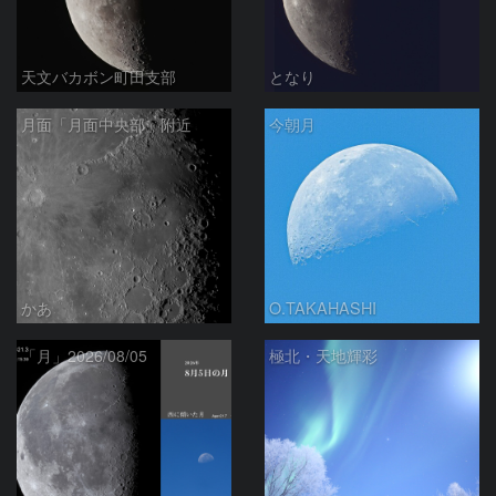
天文バカボン町田支部
となり
月面「月面中央部」附近
今朝月
かあ
O.TAKAHASHI
「月」2026/08/05
極北・天地輝彩