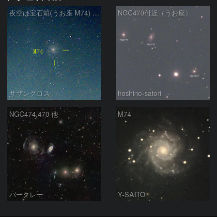
夜空は宝石箱(うお座 M74) Seestar50
NGC470付近（うお座）
サザンクロス
hoshino-satori
NGC474,470 他
M74
バークレー
Y-SAITO