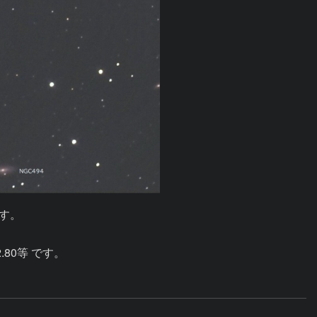
。

2.80等 です。