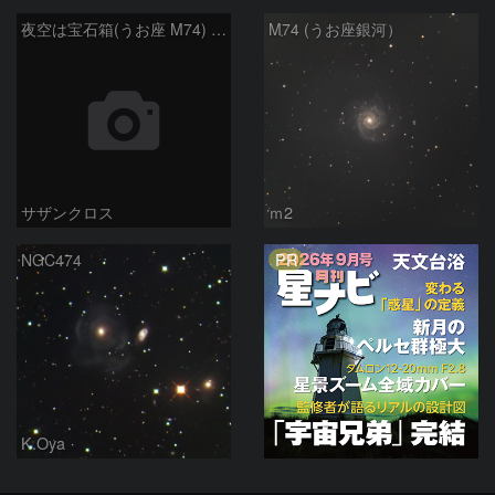
夜空は宝石箱(うお座 M74) Seestar50
M74 (うお座銀河）
サザンクロス
ｍ2
PR
NGC474
K.Oya