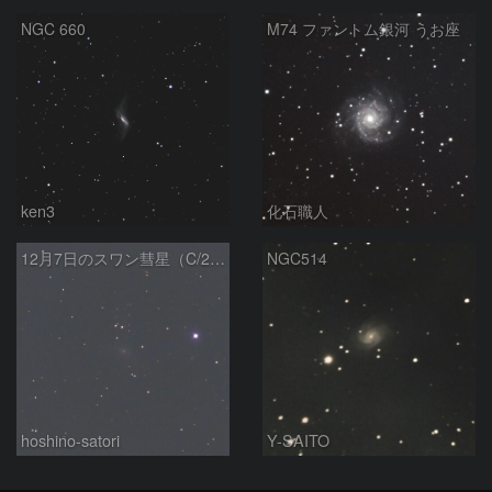
NGC 660
M74 ファントム銀河 うお座
ken3
化石職人
12月7日のスワン彗星（C/2025R2）
NGC514
hoshino-satori
Y-SAITO