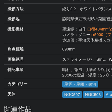
撮影方法
絞り2.2 ホワイトバランス
撮影地
静岡県伊豆市大野の菜園観
撮影機材
望遠鏡：自作
口径404mm
カメラ：ソニー
α5000
赤道儀：宇治天体精機スカ
焦点距離
890mm
画像処理
ステライメージ7、Siri
特記事項
晴れ、微風。月齢9.3の月
23:06の気温・湿度：25℃
カテゴリー
星雲・星団・銀河
天体
NGC507
NGC508
Ar
関連作品