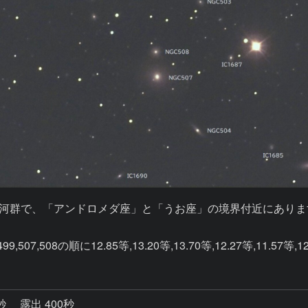
銀河群で、「アンドロメダ座」と「うお座」の境界付近にあります
,508の順に12.85等,13.20等,13.70等,12.27等,11.57等,1
8秒
露出 400秒