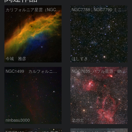
カリフォルニア星雲（NGC 1499）
NGC7788 , NGC7790 ミニ二重星団
今城 雅彦
ほしすき
NGC1499 カルフォルニア星雲
NGC7635_バブル星雲、sh2-157_くわがた星雲
ninbasu3000
北の士