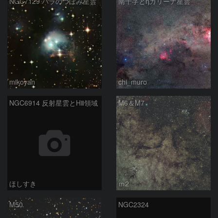
NGC7129 バラのつぼみ星雲
南十字とηカリーナ星雲
mikoyan
chi_muro
NGC6914 反射星雲とHⅡ領域
M6＆M7
ほしすき
ｍ2
M50
NGC2324