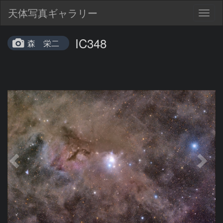
天体写真ギャラリー
Togg
navig
IC348
森 栄二