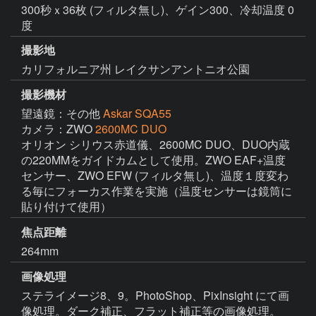
300秒ｘ36枚 (フィルタ無し)、ゲイン300、冷却温度 0
度
撮影地
カリフォルニア州 レイクサンアントニオ公園
撮影機材
望遠鏡：その他
Askar SQA55
カメラ：ZWO
2600MC DUO
オリオン シリウス赤道儀、2600MC DUO、DUO内蔵
の220MMをガイドカムとして使用。ZWO EAF+温度
センサー、ZWO EFW (フィルタ無し)、温度１度変わ
る毎にフォーカス作業を実施（温度センサーは鏡筒に
貼り付けて使用）
焦点距離
264mm
画像処理
ステライメージ8、9。PhotoShop、PixInsight にて画
像処理。ダーク補正、フラット補正等の画像処理。