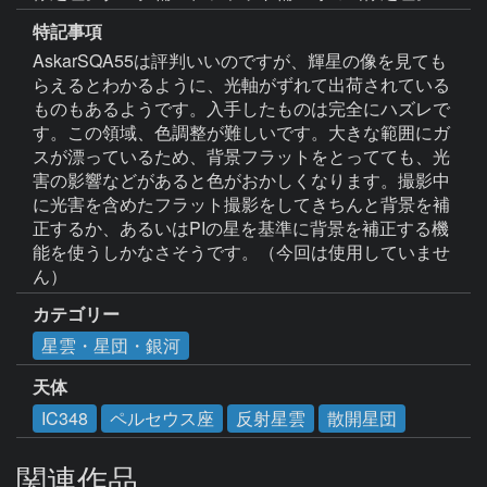
特記事項
AskarSQA55は評判いいのですが、輝星の像を見ても
らえるとわかるように、光軸がずれて出荷されている
ものもあるようです。入手したものは完全にハズレで
す。この領域、色調整が難しいです。大きな範囲にガ
スが漂っているため、背景フラットをとってても、光
害の影響などがあると色がおかしくなります。撮影中
に光害を含めたフラット撮影をしてきちんと背景を補
正するか、あるいはPIの星を基準に背景を補正する機
能を使うしかなさそうです。（今回は使用していませ
ん）
カテゴリー
星雲・星団・銀河
天体
IC348
ペルセウス座
反射星雲
散開星団
関連作品