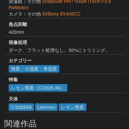
望遠鏡：その他
SharpStar HNT15028 (15cm F2.8
Reflector)
カメラ：その他
SVBony SV405CC
焦点距離
420mm
画像処理
ダーク、フラット処理なし。30%にトリミング。
カテゴリー
彗星・小惑星・準惑星
特集
レモン彗星（C/2025 A6）
天体
C/2025A6
Lemmon
レモン彗星
関連作品