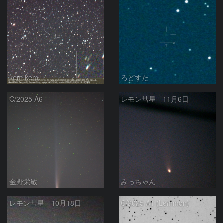
kem.kem
ろどすた
C/2025 A6
レモン彗星 11月6日
金野栄敏
みっちゃん
レモン彗星 10月18日
C/2025 A1 (Lemmon)