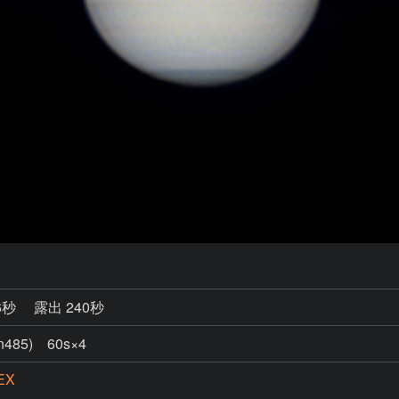
6秒
露出 240秒
in485) 60s×4
EX