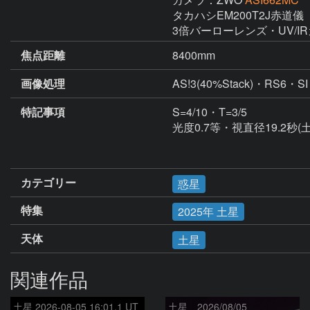
タカハシEM200T2J赤道儀

3倍バーローレンズ・UV/I
焦点距離
8400mm
画像処理
特記事項
S=4/10・T=3/5

光度0.7等・視直径19.2秒(土
カテゴリー
惑星
特集
2025年 土星
天体
土星
関連作品
土星 2026-08-05 16:01.1 UT
土星 2026/08/05