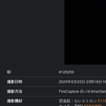
ID
#125259
撮影日時
2025年8月23日 23時18分1
撮影方法
FireCapture (E=18.6ms/Ga
撮影機材
望遠鏡：セレストロン
C11
カメラ：ZWO
ASI662MC