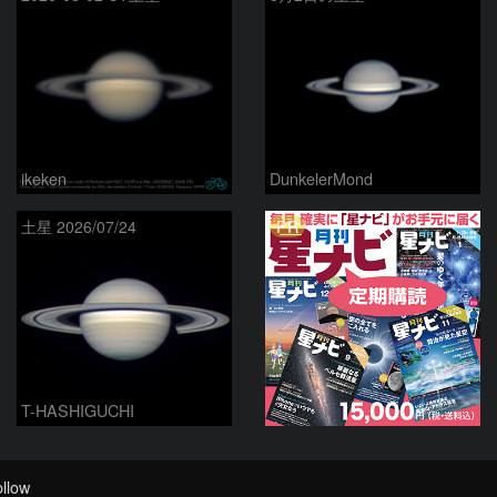
ikeken
DunkelerMond
PR
土星 2026/07/24
T-HASHIGUCHI
llow