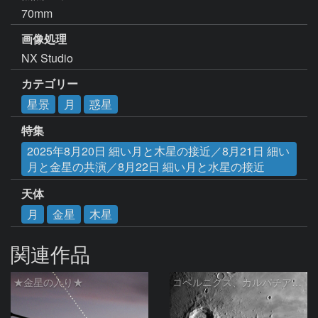
70mm
画像処理
NX Studio
カテゴリー
星景
月
惑星
特集
2025年8月20日 細い月と木星の接近／8月21日 細い
月と金星の共演／8月22日 細い月と水星の接近
天体
月
金星
木星
関連作品
★金星の入り★
コペルニクス、カルパチア山脈付近