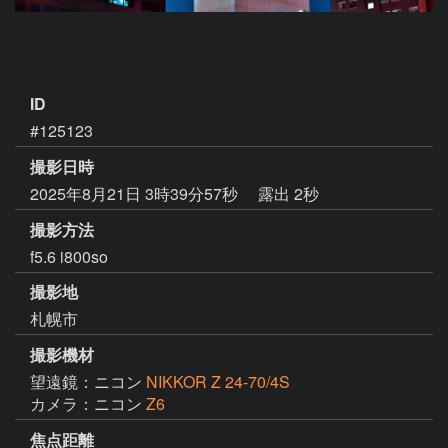
ID
#125123
撮影日時
2025年8月21日 3時39分57秒
露出 2秒
撮影方法
f5.6 i800so
撮影地
札幌市
撮影機材
望遠鏡：ニコン
NIKKOR Z 24-70/4S
カメラ：ニコン
Z6
焦点距離