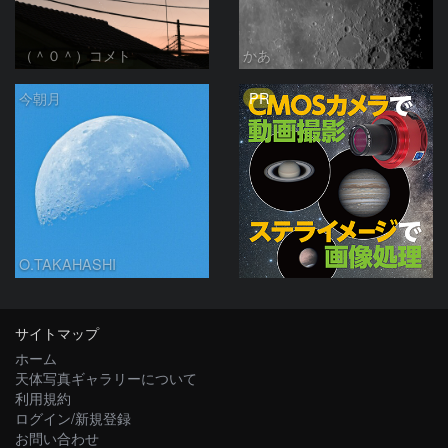
（＾０＾）コメト
かあ
PR
今朝月
O.TAKAHASHI
サイトマップ
ホーム
天体写真ギャラリーについて
利用規約
ログイン/新規登録
お問い合わせ