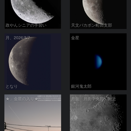
政やんシニアの手習い
天文バカボン町田支部
月、2026/8/7
金星
となり
銀河鬼太郎
★」金星の入り★
月面「月面中央部」附近