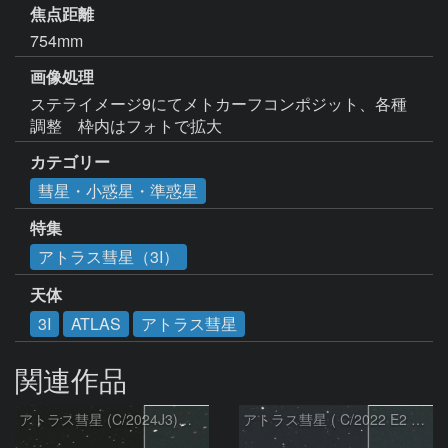
焦点距離
754mm
画像処理
ステライメージ9にてメトカーフコンポジット、各種
調整　枠内はフォトで拡大
カテゴリー
彗星・小惑星・準惑星
特集
アトラス彗星（3I）
天体
3I
ATLAS
アトラス彗星
関連作品
アトラス彗星 (C/2024J3)：2026/08/05
アトラス彗星 ( C/2022 E2 )：2026/07/27