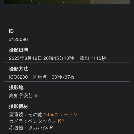
ID
#125096
撮影日時
2025年8月19日 20時45分10秒
露出 1110秒
撮影方法
ISO3200 直焦点 30秒×37枚
撮影地
高知県安芸市
撮影機材
望遠鏡：その他
16㎝ニュートン
カメラ：ペンタックス
KF
赤道儀：タカハシJP