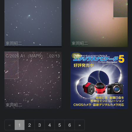
東岡昭二
東岡昭二
PR
C/2026 A1（MAPS） 02/13
東岡昭二
次
«
1
2
3
4
5
6
»
へ