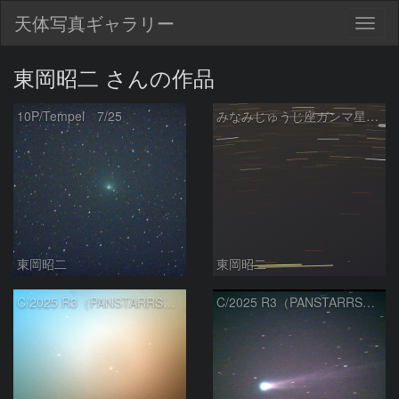
天体写真ギャラリー
Togg
navig
東岡昭二 さんの作品
10P/Tempel 7/25
みなみじゅうじ座ガンマ星（ガクルックス）
東岡昭二
東岡昭二
C/2025 R3（PANSTARRS） 05/10
C/2025 R3（PANSTARRS） 04/17