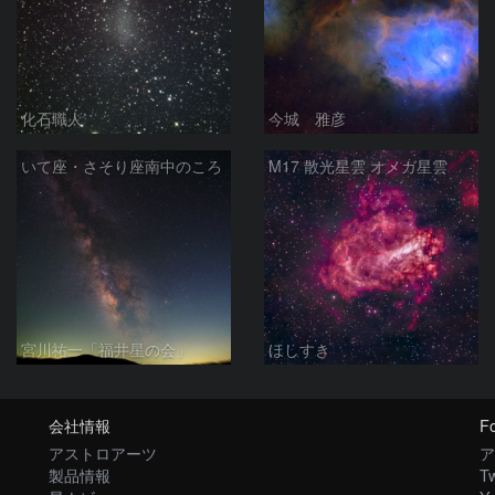
化石職人
今城 雅彦
いて座・さそり座南中のころ
M17 散光星雲 オメガ星雲
宮川祐一「福井星の会」
ほしすき
会社情報
Fo
アストロアーツ
ア
製品情報
Tw