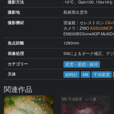
撮影方法
-10℃、Gain100, 10sx
撮影地
島根県出雲市
撮影機材
望遠鏡：セレストロン
C8+
カメラ：ZWO
ASI533MCP
EM200BSSoneAGP-MultiDri
焦点距離
1280mm
画像処理
SI9によるダーク補正、デジタ
カテゴリー
星雲・星団・銀河
天体
砂時計
M8
干潟星雲
関連作品
M8 干潟星雲 2026-8-5
M8 干潟星雲 いて座