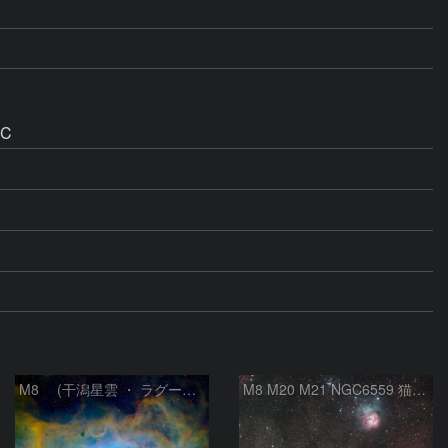
MC
M8 (干潟星雲 ・ ラグーン（Lagoon）星雲)
M8 M20 M21 NGC6559 猫の手星雲 いて座