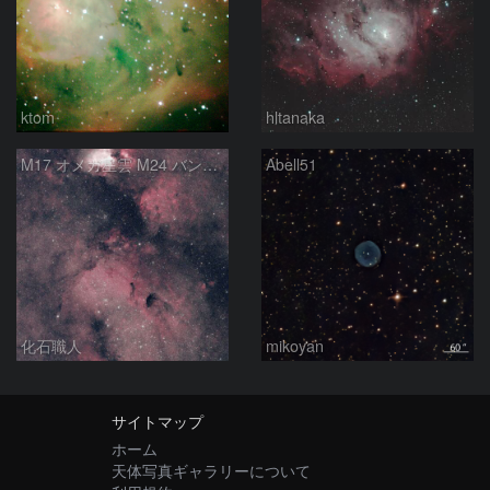
ktom
hltanaka
M17 オメガ星雲 M24 バンビの横顔 いて座
Abell51
化石職人
mikoyan
サイトマップ
ホーム
天体写真ギャラリーについて