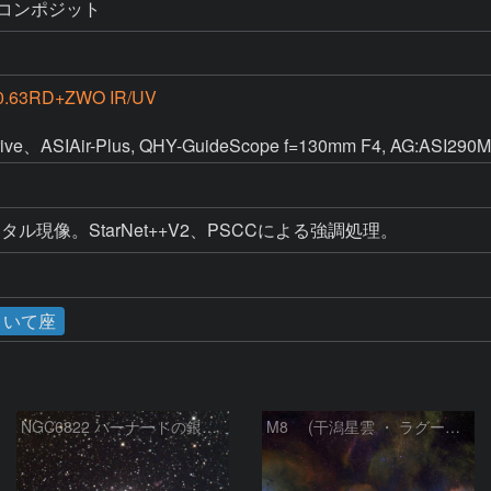
16をコンポジット
0.63RD+ZWO IR/UV
ve、ASIAir-Plus, QHY-GuideScope f=130mm F4, AG:ASI290
ル現像。StarNet++V2、PSCCによる強調処理。
いて座
NGC6822 バーナードの銀河 いて座
M8 (干潟星雲 ・ ラグーン（Lagoon）星雲)