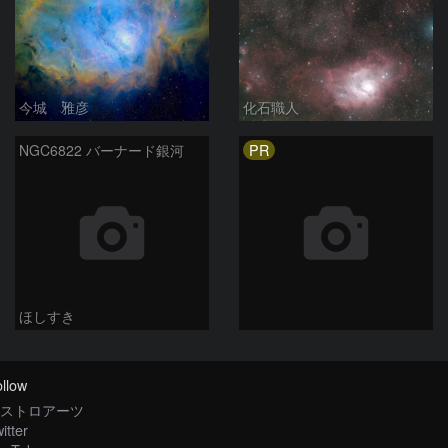
今城 雅彦
化石職人
PR
NGC6822 バーナード銀河
ほしすき
llow
ストロアーツ
itter