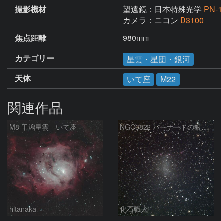
撮影機材
望遠鏡：日本特殊光学
PN
カメラ：ニコン
D3100
焦点距離
980mm
カテゴリー
星雲・星団・銀河
天体
いて座
M22
関連作品
M8 干潟星雲 いて座
NGC6822 バーナードの銀河 いて座
hltanaka
化石職人