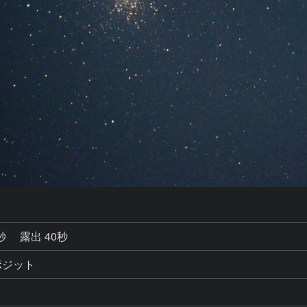
0秒
露出 40秒
ンポジット