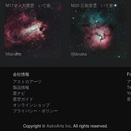
M17オメガ星雲 いて座
M20 三裂星雲 いて座
hltanaka
hltanaka
会社情報
Fo
アストロアーツ
ア
製品情報
Tw
星ナビ
Y
星空ガイド
星
オンラインショップ
プライバシー・ポリシー
Copyright ©
AstroArts Inc
. All rights reserved.