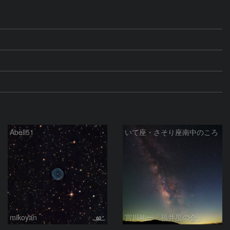
Abell51
いて座・さそり座南中のころ
mikoyan
宮川祐一「福井星の会」