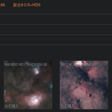
-185 架台9０S+HD5
M8 M20 M21 NGC6559 猫の手星雲 いて座
M17 オメガ星雲 M24 バンビの横顔 いて座
化石職人
化石職人