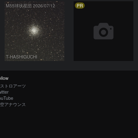
PR
M55球状星団 2026/07/12
T-HASHIGUCHI
llow
ストロアーツ
itter
ouTube
空アナウンス