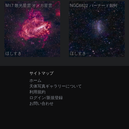
M17 散光星雲 オメガ星雲
NGC6822 バーナード銀河
ほしすき
ほしすき
サイトマップ
ホーム
天体写真ギャラリーについて
利用規約
ログイン/新規登録
お問い合わせ