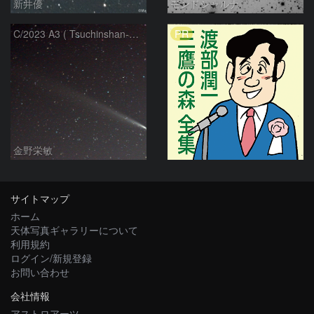
新井優
モンドシャルナ
PR
C/2023 A3 ( Tsuchinshan-ATLAS )
金野栄敏
サイトマップ
ホーム
天体写真ギャラリーについて
利用規約
ログイン/新規登録
お問い合わせ
会社情報
アストロアーツ