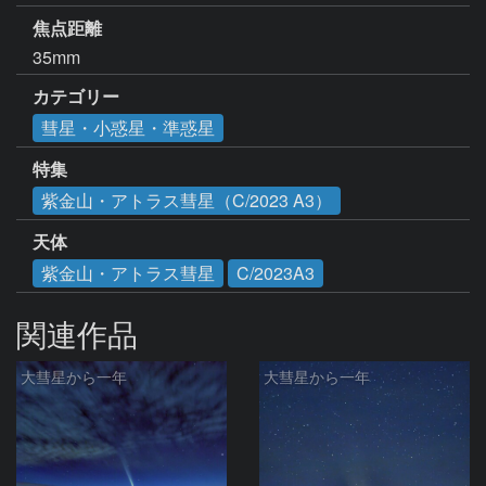
焦点距離
35mm
カテゴリー
彗星・小惑星・準惑星
特集
紫金山・アトラス彗星（C/2023 A3）
天体
紫金山・アトラス彗星
C/2023A3
関連作品
大彗星から一年
大彗星から一年