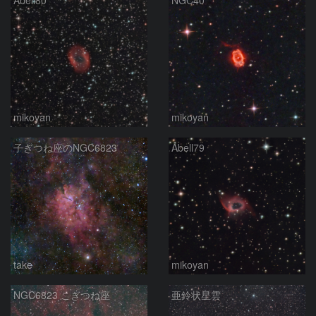
Abell80
NGC40
mikoyan
mikoyan
子ぎつね座のNGC6823
Abell79
take
mikoyan
NGC6823 こぎつね座
亜鈴状星雲