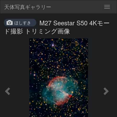
天体写真ギャラリー
Togg
navig
M27 Seestar S50 4Kモー
ほしすき
ド撮影 トリミング画像