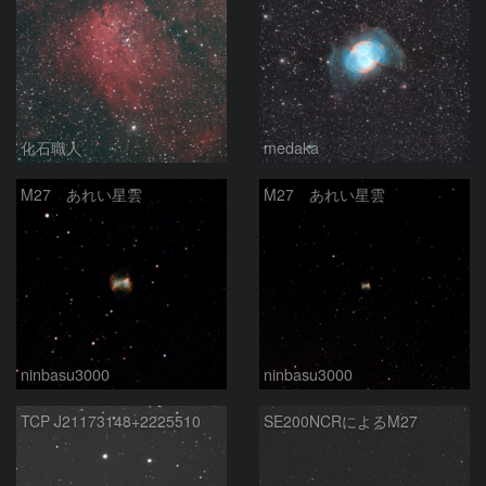
化石職人
medaka
M27 あれい星雲
M27 あれい星雲
ninbasu3000
ninbasu3000
TCP J21173148+2225510
SE200NCRによるM27