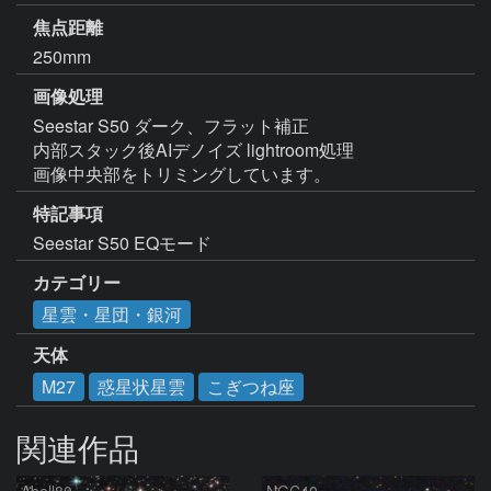
焦点距離
250mm
画像処理
Seestar S50 ダーク、フラット補正

内部スタック後AIデノイズ lightroom処理

画像中央部をトリミングしています。
特記事項
カテゴリー
星雲・星団・銀河
天体
M27
惑星状星雲
こぎつね座
関連作品