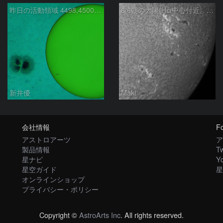
昨日の活動領域 4498,4500：2026/08/05
8/6朝の太陽(Hα中心付近、4498、4502付近)
新井優
Maki
会社情報
Fo
アストロアーツ
ア
製品情報
Tw
星ナビ
Y
星空ガイド
星
オンラインショップ
プライバシー・ポリシー
Copyright ©
AstroArts Inc
. All rights reserved.