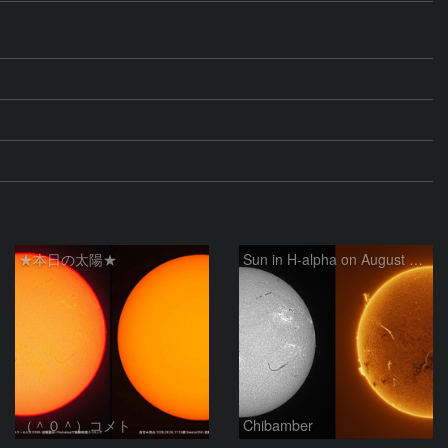
★本日の太陽★
Sun in H-alpha on August 6, 2026
（＾０＾）コメト
Chibamber