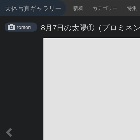
天体写真ギャラリー
新着
カテゴリー
特集
8月7日の太陽①（プロミネ
toritori