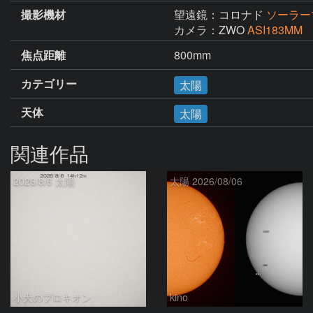
撮影機材
望遠鏡：コロナド
ソーラー
カメラ：ZWO
ASI183MM
焦点距離
800mm
カテゴリー
太陽
天体
太陽
関連作品
2026/8/6 太陽
太陽 2026/08/06
小犬のプロキオン
kino