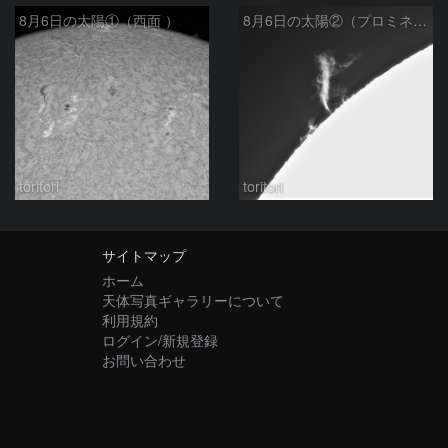
8月6日の太陽①（西面 ）
8月6日の太陽②（プロミネン北東縁 ）
toritori
toritori
サイトマップ
ホーム
天体写真ギャラリーについて
利用規約
ログイン/新規登録
お問い合わせ