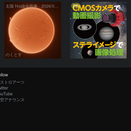
PR
太陽 Hα線全面像 2026/08/06
のくとす
llow
ストロアーツ
itter
ouTube
空アナウンス