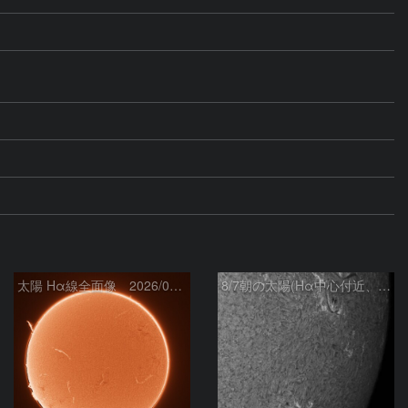
太陽 Hα線全面像 2026/08/07
8/7朝の太陽(Hα中心付近、4498、4502付近)