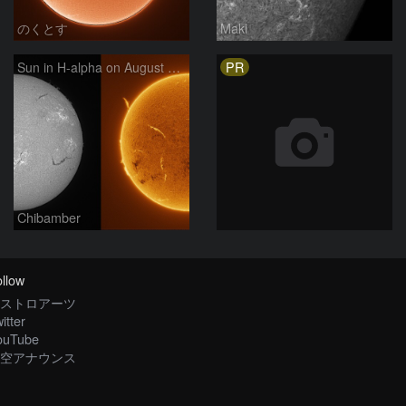
のくとす
Maki
PR
Sun in H-alpha on August 7, 2026
Chibamber
llow
ストロアーツ
itter
ouTube
空アナウンス