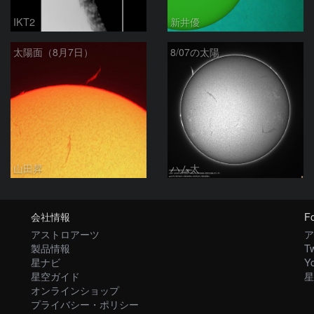
IKT2
新井優
太陽面（8月7日）
8/07の太陽
山田昇
ハム太
会社情報
Fo
アストロアーツ
ア
製品情報
Tw
星ナビ
Y
星空ガイド
星
オンラインショップ
プライバシー・ポリシー