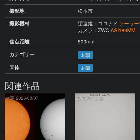
撮影地
松本市
撮影機材
望遠鏡：コロナド
ソーラー
カメラ：ZWO
ASI183MM
焦点距離
800mm
カテゴリー
太陽
天体
太陽
関連作品
太陽 2026/08/07
2026/8/7 太陽