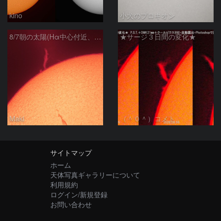
kino
小犬のプロキオン
8/7朝の太陽(Hα中心付近、プロミネンス)
★サージ３日間の変化★
Maki
（＾０＾）コメト
サイトマップ
ホーム
天体写真ギャラリーについて
利用規約
ログイン/新規登録
お問い合わせ