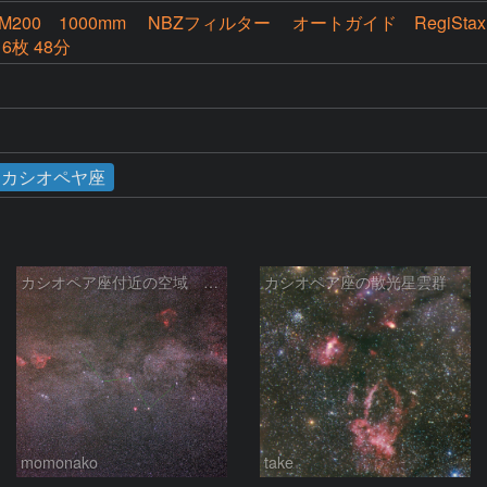
 EM200 1000mm NBZフィルター オートガイド RegiStax
 6枚 48分
カシオペヤ座
カシオペア座付近の空域 260720
カシオペア座の散光星雲群
momonako
take