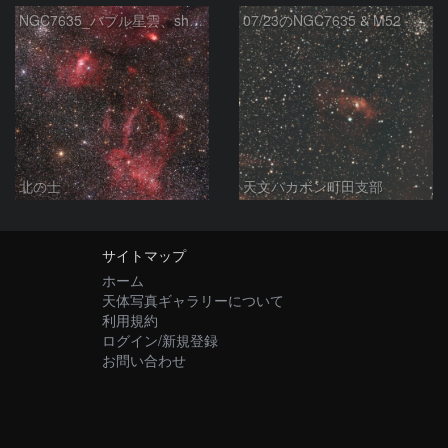
NGC7635_バブル星雲、sh2-157_くわがた星雲
07/23のNGC7635 & M52
北の士
天文バカボン町田支部
サイトマップ
ホーム
天体写真ギャラリーについて
利用規約
ログイン/新規登録
お問い合わせ