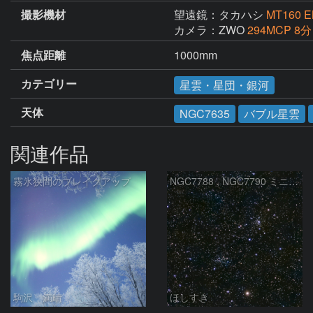
撮影機材
望遠鏡：タカハシ
MT160
カメラ：ZWO
294MCP 8分
焦点距離
1000mm
カテゴリー
星雲・星団・銀河
天体
NGC7635
バブル星雲
関連作品
霧氷狭間のブレイクアップ
NGC7788 , NGC7790 ミニ二重星団
駒沢 満晴
ほしすき