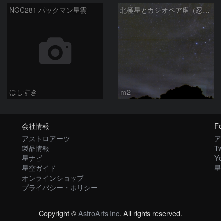
NGC281 パックマン星雲
北極星とカシオペア座（忍び寄る秋）
ほしすき
ｍ2
会社情報
Fo
アストロアーツ
ア
製品情報
Tw
星ナビ
Y
星空ガイド
星
オンラインショップ
プライバシー・ポリシー
Copyright ©
AstroArts Inc
. All rights reserved.