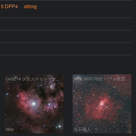
 5 DPP4 stlimg
Ced214 クエスチョンマーク星雲の“心臓部”
M52 NGC7635 バブル星雲 Sh2-159 カシオペア座
take
化石職人