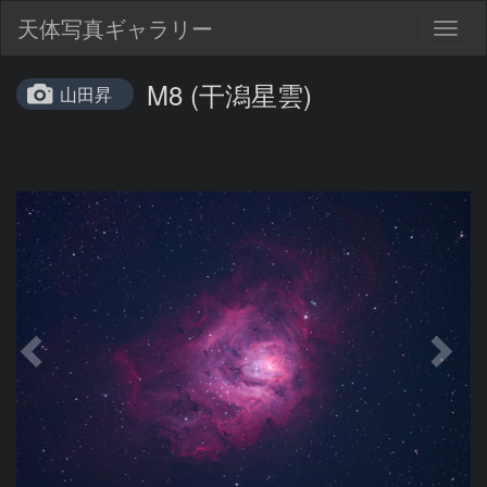
天体写真ギャラリー
Togg
navig
M8 (干潟星雲)
山田昇