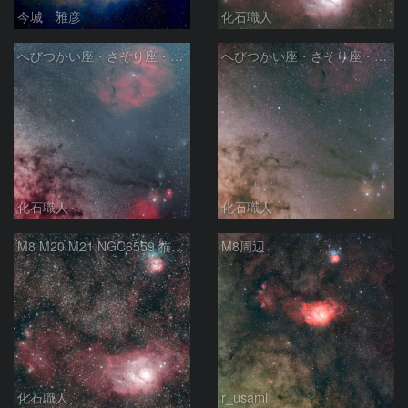
今城 雅彦
化石職人
へびつかい座・さそり座・いて座と天の川
へびつかい座・さそり座・いて座と天の川
化石職人
化石職人
M8 M20 M21 NGC6559 猫の手星雲 いて座
M8周辺
化石職人
r_usami