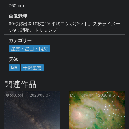
760mm
画像処理
60秒露出を19枚加算平均コンポジット。ステライメー
ジ9で調整、トリミング
カテゴリー
星雲・星団・銀河
天体
M8
干潟星雲
関連作品
夏の天の川 2026/08/07
M8 干潟星雲 2026-8-5