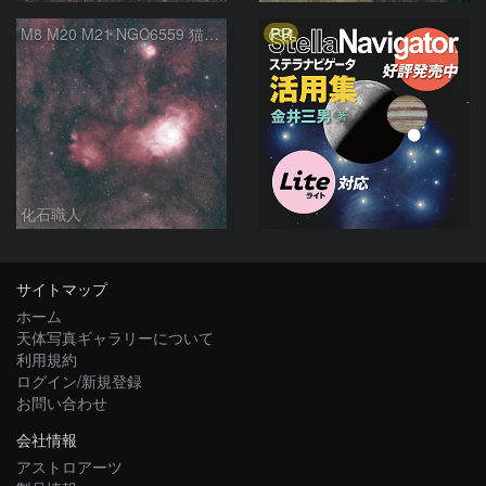
PR
M8 M20 M21 NGC6559 猫の手星雲 いて座
化石職人
サイトマップ
ホーム
天体写真ギャラリーについて
利用規約
ログイン/新規登録
お問い合わせ
会社情報
アストロアーツ