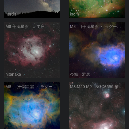
nardis
ktom
M8 干潟星雲 いて座
M8 (干潟星雲 ・ ラグーン（Lagoon）星雲)
hltanaka
今城 雅彦
M8 (干潟星雲 ・ ラグーン（Lagoon）星雲)
M8 M20 M21 NGC6559 猫の手星雲 いて座