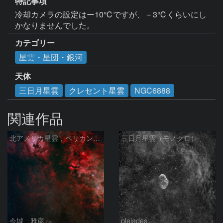
特記事項
冷却カメラの設定はー10℃ですが、－3℃くらいにし
かなりませんでした。
カテゴリー
星雲・星団・銀河
天体
三日月星雲
クレセント星雲
NGC6888
関連作品
北アメリカ星雲，ペリカン星雲，サドル付近，クレセント星雲，網状星雲・・・etc
三日月星雲（モノクロ）
今城 雅彦
pleiades