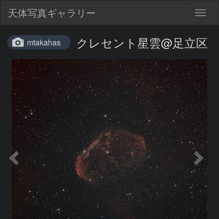
天体写真ギャラリー
Togg
navig
クレセント星雲@足立区
mtakahas