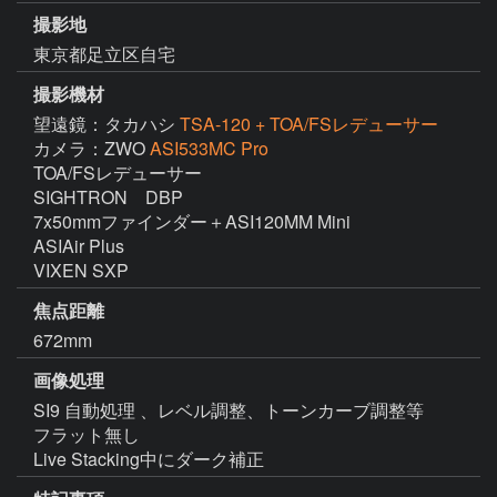
撮影地
東京都足立区自宅
撮影機材
望遠鏡：タカハシ
TSA-120 + TOA/FSレデューサー
カメラ：ZWO
ASI533MC Pro
TOA/FSレデューサー

SIGHTRON　DBP

7x50mmファインダー＋ASI120MM Mini

ASIAir Plus

VIXEN SXP
焦点距離
672mm
画像処理
SI9 自動処理 、レベル調整、トーンカーブ調整等

フラット無し

Live Stacking中にダーク補正