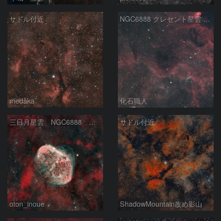
サドル付近
NGC6888 クレセント星雲 Sh2-101 チューリップ星雲 WR134 はくちょう座
medaka
化石職人
三日月星雲 NGC6888 （HOO合成）
サドル付近
oton_inoue
ShadowMountain改め影山