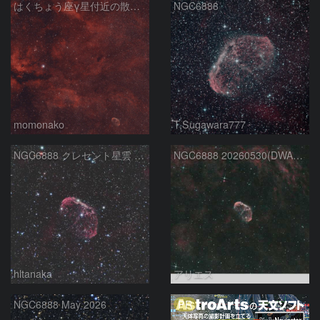
はくちょう座γ星付近の散光星雲 260614
NGC6888
momonako
T.Sugawara777
NGC6888 クレセント星雲 三日月星雲 はくちょう座
NGC6888 20260530(DWARF 3)
hltanaka
アリエス
PR
NGC6888 May 2026