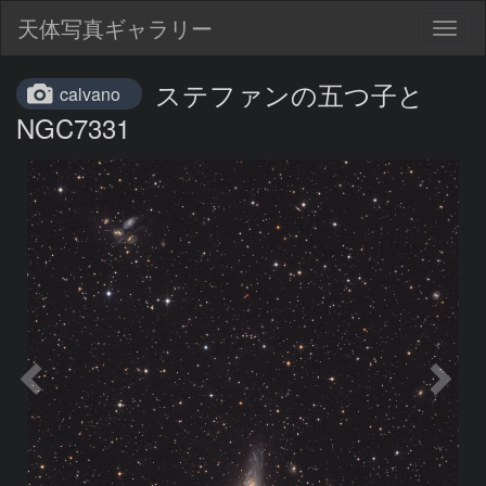
天体写真ギャラリー
Togg
navig
ステファンの五つ子と
calvano
NGC7331