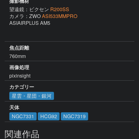
撮影機材
望遠鏡：ビクセン
R200SS
カメラ：ZWO
ASI533MMPRO
ASIAIRPLUS AM5

焦点距離
760mm
画像処理
pixinsight
カテゴリー
星雲・星団・銀河
天体
NGC7331
HCG92
NGC7319
関連作品