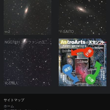
ｍ2
Y-SAITO
PR
NGC7331 ステファンの五つ子銀河 ペガスス座
化石職人
サイトマップ
ホーム