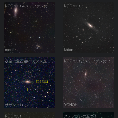
NGC7331＆ステファンの五つ子
NGC7331
mono
kotan
夜空は宝石箱(ペガスス座 NGC7331) Seestar50
NGC7331とステファンの五つ子
サザンクロス
YONOH
NGC7331
ステファンの五つ子