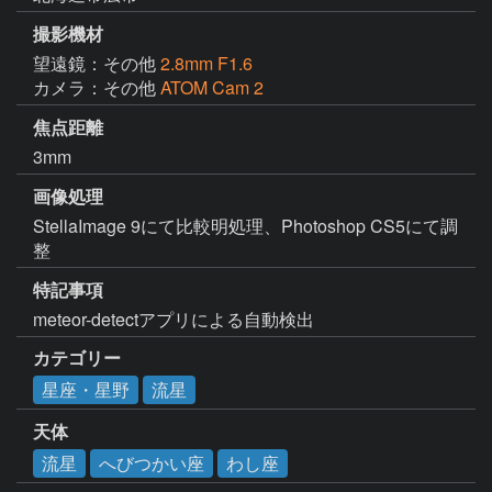
撮影機材
望遠鏡：その他
2.8mm F1.6
カメラ：その他
ATOM Cam 2
焦点距離
3mm
画像処理
StellaImage 9にて比較明処理、Photoshop CS5にて調
整
特記事項
meteor-detectアプリによる自動検出
カテゴリー
星座・星野
流星
天体
流星
へびつかい座
わし座